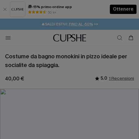
🎁-15% primo ordine app
Ottenere
50 k+
⚡️-15% SUGLI ESSENZIALI DA VACANZA |
ACQUISTA
🔥SALDI ESTIVI:
FINO AL -50%
>>
💌REGALO PER I NUOVI: 20% DI SCONTO*
🚚SPEDIZIONE GRATUITA DA 49€
Costume da bagno monokini in pizzo ideale per
socialite da spiaggia.
40,00 €
5.0
1 Recensioni