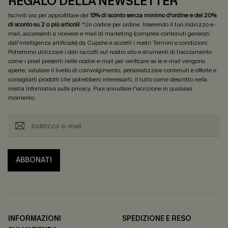
REGALO DELLA NEWSLETTER
Iscriviti ora per approfittare del
15% di sconto senza minimo d'ordine e del 20%
di sconto su 2 o più articoli
! *Un codice per ordine. Inserendo il tuo indirizzo e-
mail, acconsenti a ricevere e-mail di marketing (compresi contenuti generati
dall'intelligenza artificiale) da Cupshe e accetti i nostri
Termini e condizioni
.
Potremmo utilizzare i dati raccolti sul nostro sito e strumenti di tracciamento
come i pixel presenti nelle nostre e-mail per verificare se le e-mail vengono
aperte, valutare il livello di coinvolgimento, personalizzare contenuti e offerte e
consigliarti prodotti che potrebbero interessarti, il tutto come descritto nella
nostra
Informativa sulla privacy
. Puoi annullare l'iscrizione in qualsiasi
momento.
ABBONATI
INFORMAZIONI
SPEDIZIONE E RESO