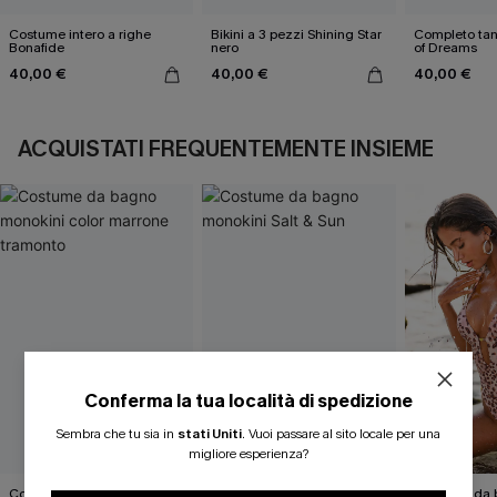
Costume intero a righe
Bikini a 3 pezzi Shining Star
Completo tank
Bonafide
nero
of Dreams
40,00 €
40,00 €
40,00 €
ACQUISTATI FREQUENTEMENTE INSIEME
Conferma la tua località di spedizione
Sembra che tu sia in
stati Uniti
.
Vuoi passare al sito locale per una
migliore esperienza?
Costume da bagno
Costume da bagno
Costume da 