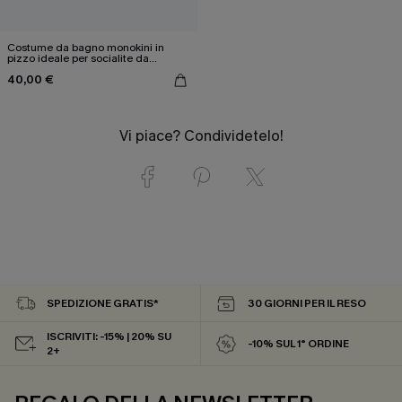
Costume da bagno monokini in
pizzo ideale per socialite da
spiaggia.
40,00 €
Vi piace? Condividetelo!
SPEDIZIONE GRATIS*
30 GIORNI PER IL RESO
ISCRIVITI: -15% | 20% SU
-10% SUL 1° ORDINE
2+