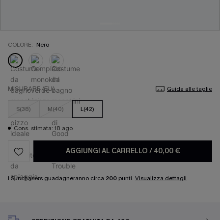
COLORE:
Nero
MISURARE (EU)
Guida alle taglie
S(38)
M(40)
L(42)
Cons. stimata: 18 ago
AGGIUNGI AL CARRELLO
/
40,00 €
I Sunchasers guadagneranno circa
200
punti.
Visualizza dettagli