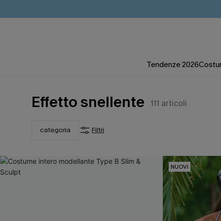
Tendenze 2026
Costum
Effetto snellente
111
articoli
categoria
Filtri
NUOVI