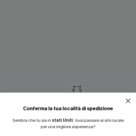
ISCRIVITI PE
15% DI SCONTO SENZA
20% DI SCONTO SU 2 
Conferma la tua località di spedizione
ro Lucky Break Tummy
Costume intero modellante Pa
Sky con effetto contenitivo
Sembra che tu sia in
stati Uniti
.
Vuoi passare al sito locale
37,00 €
46,00 €
per una migliore esperienza?
3 articoli -15%