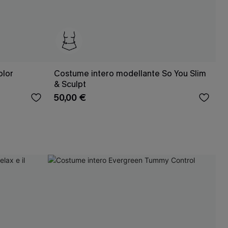
olor
Costume intero modellante So You Slim
& Sculpt
50,00 €