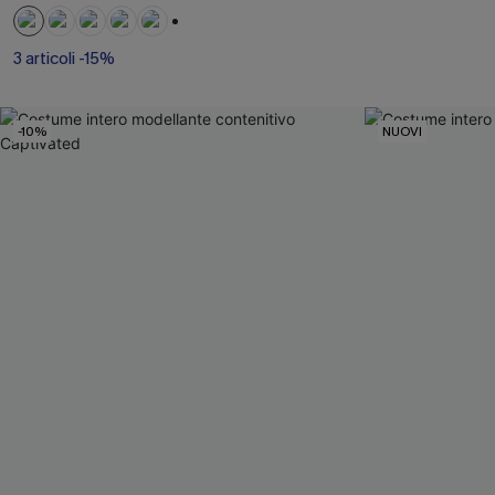
+2
3 articoli -15%
-10%
NUOVI