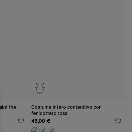
R OTTENERE
 MINIMO D'ORDINE
O PIÙ ARTICOLI
int the
Costume intero contenitivo con
fenicottero rosa
46,00 €