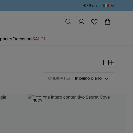
€ / Italian
psuits
Occasioni
SALDI
ORDINA PER :
In primo piano
NUOVI