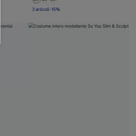
O SCONT
3 articoli -15%
ere e-mail di marketing (compresi contenuti
ti i nostri
Termini e condizioni
. Potremmo
 di tracciamento come i pixel presenti nelle
rte, valutare il livello di coinvolgimento,
dotti che potrebbero interessarti, il tutto
y
. Puoi annullare l'iscrizione in qualsiasi