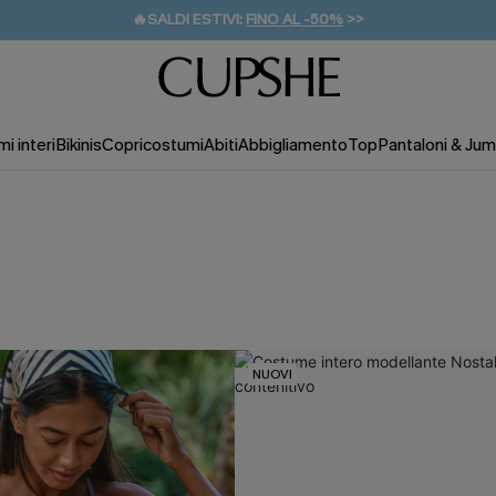
🔥SALDI ESTIVI:
FINO AL -50%
>>
💌REGALO PER I NUOVI: 20% DI SCONTO*
🚚SPEDIZIONE GRATUITA DA 49€
i interi
Bikinis
Copricostumi
Abiti
Abbigliamento
Top
Pantaloni & Jum
NUOVI