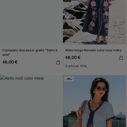
Completo due pezzi giallo "Sotto il
Abito lungo floreale color rosa notte
sole"
48,00 €
46,00 €
3 articoli -15%
-16%