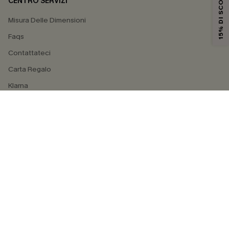
15% DI SCONTO
CENTRO SERVIZI
Misura Delle Dimensioni
Faqs
Contattateci
Carta Regalo
Klarna
4.4
SEGUICI SU