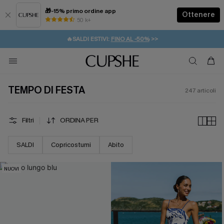
🎁-15% primo ordine app
Ottenere
50 k+
⚡️-15% SUGLI ESSENZIALI DA VACANZA |
ACQUISTA
🔥SALDI ESTIVI:
FINO AL -50%
>>
💌REGALO PER I NUOVI: 20% DI SCONTO*
🚚SPEDIZIONE GRATUITA DA 49€
TEMPO DI FESTA
247
articoli
Filtri
ORDINA PER
SALDI
Copricostumi
Abito
NUOVI