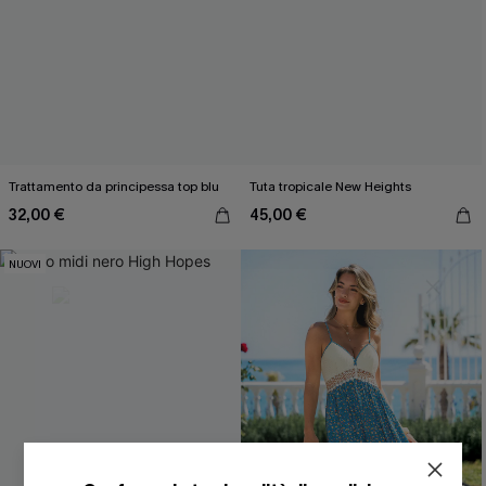
Trattamento da principessa top blu
Tuta tropicale New Heights
32,00 €
45,00 €
NUOVI