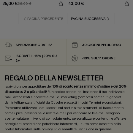
25,00 €
43,00 €
36,00 €
PAGINA PRECEDENTE
PAGINA SUCCESSIVA
SPEDIZIONE GRATIS*
30 GIORNI PER IL RESO
ISCRIVITI: -15% | 20% SU
-10% SUL 1° ORDINE
2+
REGALO DELLA NEWSLETTER
Iscriviti ora per approfittare del
15% di sconto senza minimo d'ordine e del 20%
di sconto su 2 o più articoli
! *Un codice per ordine. Inserendo il tuo indirizzo e-
mail, acconsenti a ricevere e-mail di marketing (compresi contenuti generati
dall'intelligenza artificiale) da Cupshe e accetti i nostri
Termini e condizioni
.
Potremmo utilizzare i dati raccolti sul nostro sito e strumenti di tracciamento
come i pixel presenti nelle nostre e-mail per verificare se le e-mail vengono
aperte, valutare il livello di coinvolgimento, personalizzare contenuti e offerte e
consigliarti prodotti che potrebbero interessarti, il tutto come descritto nella
nostra
Informativa sulla privacy
. Puoi annullare l'iscrizione in qualsiasi