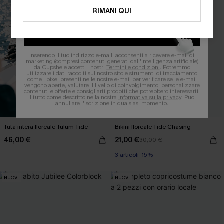
RIMANI QUI
OTTIENI IL TUO SCONT
Inserendo il tuo indirizzo e-mail, acconsenti a ricevere e-mail di
marketing (compresi contenuti generati dall'intelligenza artificiale)
da Cupshe e accetti i nostri
Termini e condizioni
. Potremmo
utilizzare i dati raccolti sul nostro sito e strumenti di tracciamento
come i pixel presenti nelle nostre e-mail per verificare se le e-mail
vengono aperte, valutare il livello di coinvolgimento, personalizzare
contenuti e offerte e consigliarti prodotti che potrebbero interessarti,
il tutto come descritto nella nostra
Informativa sulla privacy
. Puoi
annullare l'iscrizione in qualsiasi momento.
Tuta intera floreale Tulum Tide
Bikini floreale Tide Chasing
46,00 €
21,00 €
30,00 €
3 articoli -15%
NUOVI
NUOVI