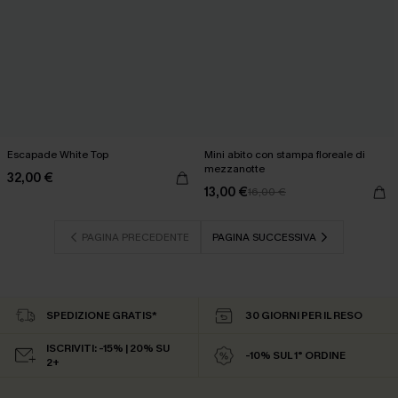
Escapade White Top
Mini abito con stampa floreale di
mezzanotte
32,00 €
13,00 €
16,00 €
PAGINA PRECEDENTE
PAGINA SUCCESSIVA
SPEDIZIONE GRATIS*
30 GIORNI PER IL RESO
ISCRIVITI: -15% | 20% SU
-10% SUL 1° ORDINE
2+