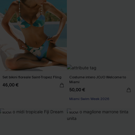
Set bikini floreale Saint-Tropez Fling
Costume intero JOJO Welcome to
Miami
46,00 €
50,00 €
3 articoli -15%
Miami Swim Week 2026
3 articoli -15%
NUOVI
NUOVI