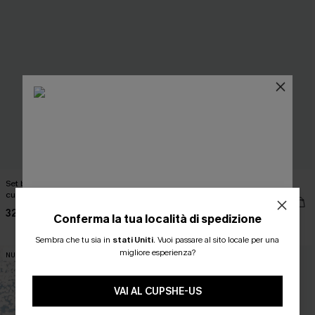
Set bikini tropicale segreto meglio
Abito corto Daydream Petal Blue
custodito
31,00 €
36,00 €
32,00 €
Conferma la tua località di spedizione
3 articoli -15%
ISCRIVITI PER OTTENERE
Sembra che tu sia in
stati Uniti
.
Vuoi passare al sito locale per una
migliore esperienza?
NUOVI
-30%
15% DI SCONTO SENZA MINIMO D'ORDINE
20% DI SCONTO SU 2 O PIÙ ARTICOLI
VAI AL CUPSHE-US