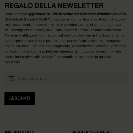
REGALO DELLA NEWSLETTER
Iscriviti ora per approfittare del
15% di sconto senza minimo d'ordine e del 20%
di sconto su 2 o più articoli
! *Un codice per ordine. Inserendo il tuo indirizzo e-
mail, acconsenti a ricevere e-mail di marketing (compresi contenuti generati
dall'intelligenza artificiale) da Cupshe e accetti i nostri
Termini e condizioni
.
Potremmo utilizzare i dati raccolti sul nostro sito e strumenti di tracciamento
come i pixel presenti nelle nostre e-mail per verificare se le e-mail vengono
aperte, valutare il livello di coinvolgimento, personalizzare contenuti e offerte e
consigliarti prodotti che potrebbero interessarti, il tutto come descritto nella
nostra
Informativa sulla privacy
. Puoi annullare l'iscrizione in qualsiasi
momento.
ABBONATI
INFORMAZIONI
SPEDIZIONE E RESO