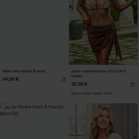
Bikini nero Island Breeze
pareo copricostume JOJO Let It
Unfold
34,00 €
35,00 €
3 articoli -15%
Miami Swim Week 2026
3 articoli -15%
-20%