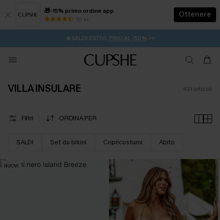
🎁-15% primo ordine app
Ottenere
50 k+
⚡️-15% SUGLI ESSENZIALI DA VACANZA |
ACQUISTA
🔥SALDI ESTIVI:
FINO AL -50%
>>
💌REGALO PER I NUOVI: 20% DI SCONTO*
🚚SPEDIZIONE GRATUITA DA 49€
VILLA INSULARE
421
articoli
Filtri
ORDINA PER
SALDI
Set da bikini
Copricostumi
Abito
NUOVI