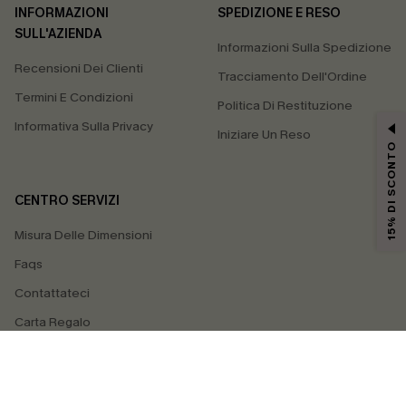
INFORMAZIONI
SPEDIZIONE E RESO
SULL'AZIENDA
Informazioni Sulla Spedizione
Recensioni Dei Clienti
Tracciamento Dell'Ordine
Termini E Condizioni
Politica Di Restituzione
Informativa Sulla Privacy
Iniziare Un Reso
15% DI SCONTO
CENTRO SERVIZI
Misura Delle Dimensioni
Faqs
Contattateci
Carta Regalo
4.4