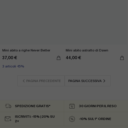
Mini abito a righe Never Better
Mini abito astratto di Dawn
37,00 €
44,00 €
3 articoli -15%
PAGINA PRECEDENTE
PAGINA SUCCESSIVA
SPEDIZIONE GRATIS*
30 GIORNI PER IL RESO
ISCRIVITI: -15% | 20% SU
-10% SUL 1° ORDINE
2+