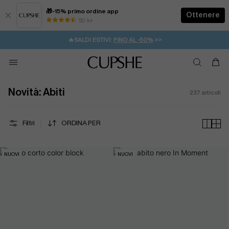
🎁-15% primo ordine app
Ottenere
50 k+
⚡️-15% SUGLI ESSENZIALI DA VACANZA |
ACQUISTA
🔥SALDI ESTIVI:
FINO AL -50%
>>
💌REGALO PER I NUOVI: 20% DI SCONTO*
🚚SPEDIZIONE GRATUITA DA 49€
Novità: Abiti
237
articoli
Filtri
ORDINA PER
NUOVI
NUOVI