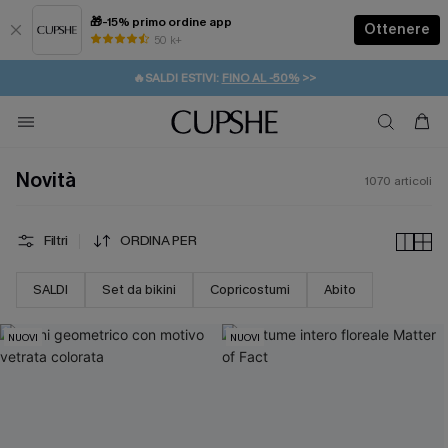
🎁-15% primo ordine app
Ottenere
50 k+
⚡️-15% SUGLI ESSENZIALI DA VACANZA |
ACQUISTA
🔥SALDI ESTIVI:
FINO AL -50%
>>
💌REGALO PER I NUOVI: 20% DI SCONTO*
🚚SPEDIZIONE GRATUITA DA 49€
Novità
1070
articoli
Filtri
ORDINA PER
SALDI
Set da bikini
Copricostumi
Abito
NUOVI
NUOVI