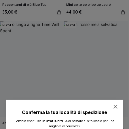
Raccontami di più Blue Top
Mini abito color beige Laurel
35,00 €
44,00 €
NUOVI
NUOVI
Conferma la tua località di spedizione
ISCRIVITI PER OTTENERE
Sembra che tu sia in
stati Uniti
.
Vuoi passare al sito locale per una
Abito lungo a righe Time Well Spent
Bikini rosso mela selvatica
migliore esperienza?