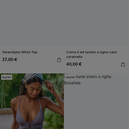
Serendipity White Top
Come il set tankini a righe color
caramella
37,00 €
40,00 €
NUOVI
NUOVI