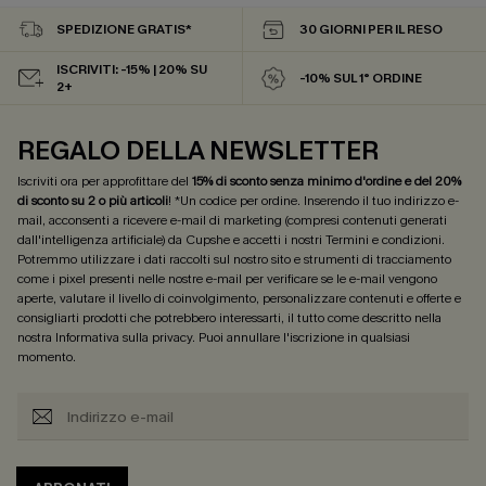
SPEDIZIONE GRATIS*
30 GIORNI PER IL RESO
ISCRIVITI: -15% | 20% SU
-10% SUL 1° ORDINE
2+
REGALO DELLA NEWSLETTER
Iscriviti ora per approfittare del
15% di sconto senza minimo d'ordine e del 20%
di sconto su 2 o più articoli
! *Un codice per ordine. Inserendo il tuo indirizzo e-
mail, acconsenti a ricevere e-mail di marketing (compresi contenuti generati
dall'intelligenza artificiale) da Cupshe e accetti i nostri
Termini e condizioni
.
Potremmo utilizzare i dati raccolti sul nostro sito e strumenti di tracciamento
come i pixel presenti nelle nostre e-mail per verificare se le e-mail vengono
aperte, valutare il livello di coinvolgimento, personalizzare contenuti e offerte e
consigliarti prodotti che potrebbero interessarti, il tutto come descritto nella
nostra
Informativa sulla privacy
. Puoi annullare l'iscrizione in qualsiasi
momento.