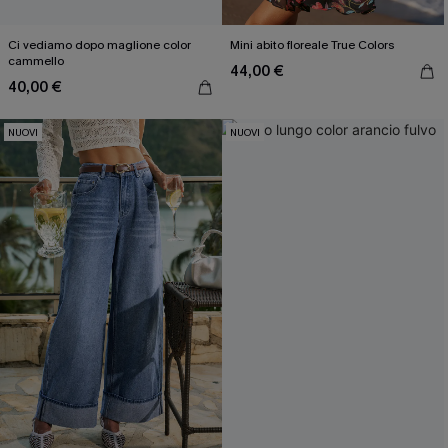
Ci vediamo dopo maglione color
Mini abito floreale True Colors
cammello
44,00 €
40,00 €
NUOVI
NUOVI