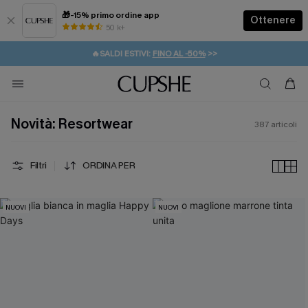
🎁-15% primo ordine app
Ottenere
50 k+
⚡️-15% SUGLI ESSENZIALI DA VACANZA |
ACQUISTA
🔥SALDI ESTIVI:
FINO AL -50%
>>
💌REGALO PER I NUOVI: 20% DI SCONTO*
🚚SPEDIZIONE GRATUITA DA 49€
Novità: Resortwear
387
articoli
Filtri
ORDINA PER
NUOVI
NUOVI