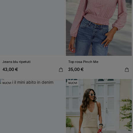
da Cupshe e accetti i nostri
Termini e condizioni
. Potremmo
utilizzare i dati raccolti sul nostro sito e strumenti di tracciamento
come i pixel presenti nelle nostre e-mail per verificare se le e-mail
vengono aperte, valutare il livello di coinvolgimento, personalizzare
contenuti e offerte e consigliarti prodotti che potrebbero interessarti,
il tutto come descritto nella nostra
Informativa sulla privacy
. Puoi
annullare l'iscrizione in qualsiasi momento.
Jeans blu ripetuti
Top rosa Pinch Me
43,00 €
35,00 €
NUOVI
NUOVI