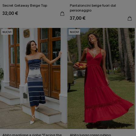
Secret Getaway Beige Top
Pantaloncini beige fuori dal
personaggio
32,00 €
37,00 €
NUOVI
NUOVI
Abito maglione a righe "Facing the
Abito lungo rosso rubino