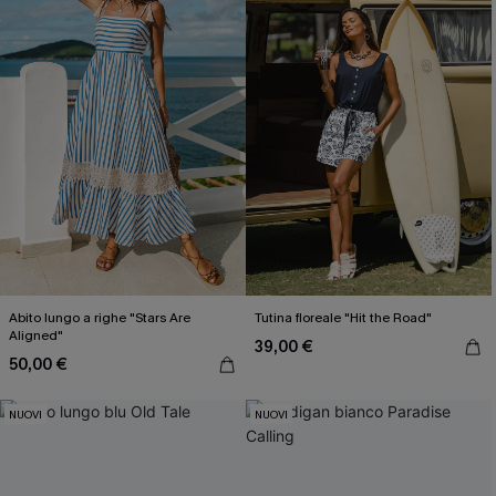
Abito lungo a righe "Stars Are
Tutina floreale "Hit the Road"
Aligned"
39,00 €
50,00 €
NUOVI
NUOVI