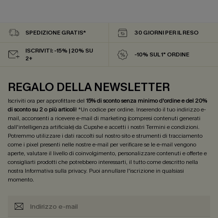
SPEDIZIONE GRATIS*
30 GIORNI PER IL RESO
ISCRIVITI: -15% | 20% SU
-10% SUL 1° ORDINE
2+
REGALO DELLA NEWSLETTER
Iscriviti ora per approfittare del
15% di sconto senza minimo d'ordine e del 20%
di sconto su 2 o più articoli
! *Un codice per ordine. Inserendo il tuo indirizzo e-
mail, acconsenti a ricevere e-mail di marketing (compresi contenuti generati
dall'intelligenza artificiale) da Cupshe e accetti i nostri
Termini e condizioni
.
Potremmo utilizzare i dati raccolti sul nostro sito e strumenti di tracciamento
come i pixel presenti nelle nostre e-mail per verificare se le e-mail vengono
aperte, valutare il livello di coinvolgimento, personalizzare contenuti e offerte e
consigliarti prodotti che potrebbero interessarti, il tutto come descritto nella
nostra
Informativa sulla privacy
. Puoi annullare l'iscrizione in qualsiasi
momento.