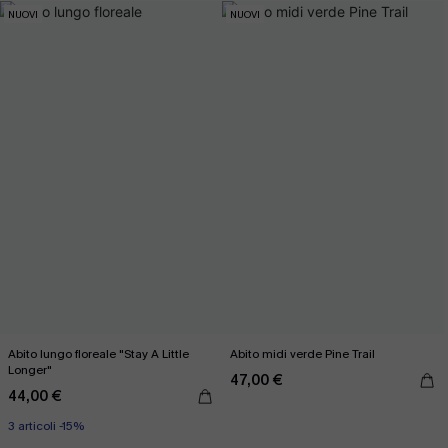
NUOVI
NUOVI
Abito lungo floreale "Stay A Little
Abito midi verde Pine Trail
Longer"
47,00 €
44,00 €
3 articoli -15%