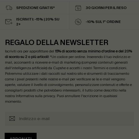
SPEDIZIONE GRATIS*
30 GIORNI PER IL RESO
ISCRIVITI: -15% | 20% SU
-10% SUL 1° ORDINE
2+
REGALO DELLA NEWSLETTER
Iscriviti ora per approfittare del
15% di sconto senza minimo d'ordine e del 20%
di sconto su 2 o più articoli
! *Un codice per ordine. Inserendo il tuo indirizzo e-
mail, acconsenti a ricevere e-mail di marketing (compresi contenuti generati
dall'intelligenza artificiale) da Cupshe e accetti i nostri
Termini e condizioni
.
Potremmo utilizzare i dati raccolti sul nostro sito e strumenti di tracciamento
come i pixel presenti nelle nostre e-mail per verificare se le e-mail vengono
aperte, valutare il livello di coinvolgimento, personalizzare contenuti e offerte e
consigliarti prodotti che potrebbero interessarti, il tutto come descritto nella
nostra
Informativa sulla privacy
. Puoi annullare l'iscrizione in qualsiasi
momento.