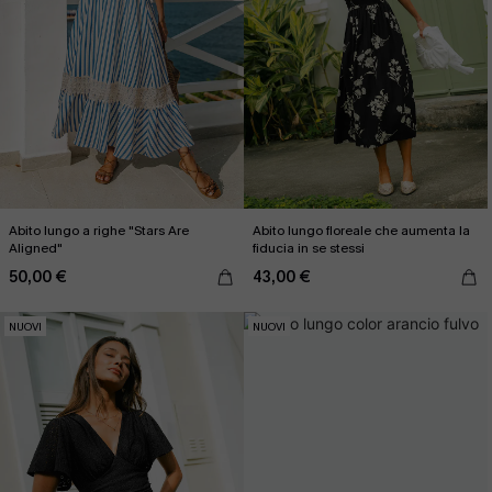
Abito lungo a righe "Stars Are
Abito lungo floreale che aumenta la
Aligned"
fiducia in se stessi
50,00 €
43,00 €
NUOVI
NUOVI