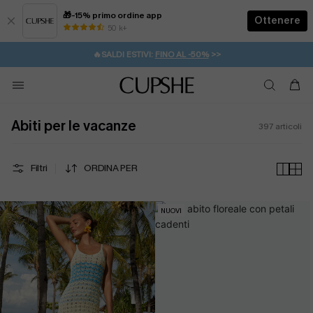
🎁-15% primo ordine app
Ottenere
50 k+
⚡️-15% SUGLI ESSENZIALI DA VACANZA |
ACQUISTA
🔥SALDI ESTIVI:
FINO AL -50%
>>
💌REGALO PER I NUOVI: 20% DI SCONTO*
🚚SPEDIZIONE GRATUITA DA 49€
Abiti per le vacanze
397
articoli
Filtri
ORDINA PER
NUOVI