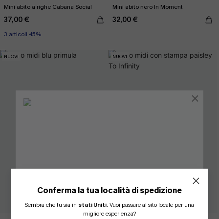
Mini abito a righe Cabana Social
Mini abito nero In Moment
37,00 €
32,00 €
3 articoli -15%
NUOVI
NUOVI
Conferma la tua località di spedizione
ISCRIVITI PER OTTENERE
Sembra che tu sia in
stati Uniti
.
Vuoi passare al sito locale per una
migliore esperienza?