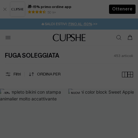
🎁-15% primo ordine app
Ottenere
50 k+
⚡️-15% SUGLI ESSENZIALI DA VACANZA |
ACQUISTA
🔥SALDI ESTIVI:
FINO AL -50%
>>
💌REGALO PER I NUOVI: 20% DI SCONTO*
🚚SPEDIZIONE GRATUITA DA 49€
FUGA SOLEGGIATA
453
articoli
Filtri
ORDINA PER
-10%
NUOVI