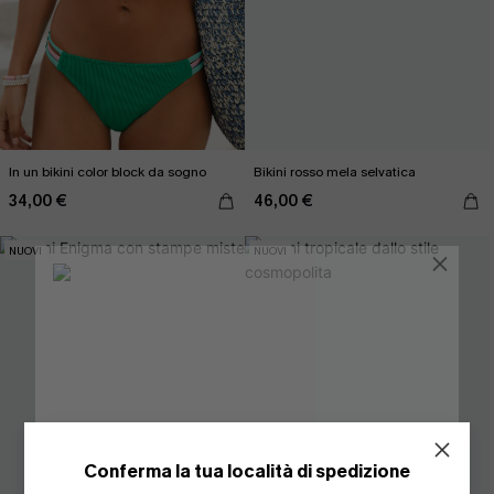
In un bikini color block da sogno
Bikini rosso mela selvatica
34,00 €
46,00 €
NUOVI
NUOVI
Conferma la tua località di spedizione