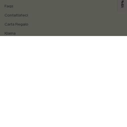
Faqs
Contattateci
Carta Regalo
Klarna
4.4
SEGUICI SU
©2026 CUPSHE ITALIA
Informativa sulla privacy
|
Termini e condizioni