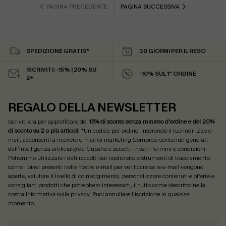
PAGINA PRECEDENTE
PAGINA SUCCESSIVA
SPEDIZIONE GRATIS*
30 GIORNI PER IL RESO
ISCRIVITI: -15% | 20% SU
-10% SUL 1° ORDINE
2+
REGALO DELLA NEWSLETTER
Iscriviti ora per approfittare del
15% di sconto senza minimo d'ordine e del 20%
di sconto su 2 o più articoli
! *Un codice per ordine. Inserendo il tuo indirizzo e-
mail, acconsenti a ricevere e-mail di marketing (compresi contenuti generati
dall'intelligenza artificiale) da Cupshe e accetti i nostri
Termini e condizioni
.
Potremmo utilizzare i dati raccolti sul nostro sito e strumenti di tracciamento
come i pixel presenti nelle nostre e-mail per verificare se le e-mail vengono
aperte, valutare il livello di coinvolgimento, personalizzare contenuti e offerte e
consigliarti prodotti che potrebbero interessarti, il tutto come descritto nella
nostra
Informativa sulla privacy
. Puoi annullare l'iscrizione in qualsiasi
momento.