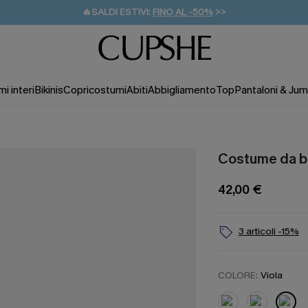
🔥SALDI ESTIVI:
FINO AL -50%
>>
💌REGALO PER I NUOVI: 20% DI SCONTO*
🚚SPEDIZIONE GRATUITA DA 49€
i interi
Bikinis
Copricostumi
Abiti
Abbigliamento
Top
Pantaloni & Jum
Costume da ba
42,00 €
3 articoli -15%
COLORE:
Viola