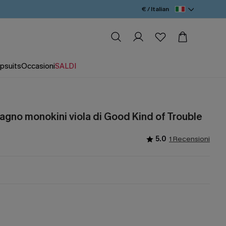
€ / Italian
psuits
Occasioni
SALDI
gno monokini viola di Good Kind of Trouble
5.0
1 Recensioni