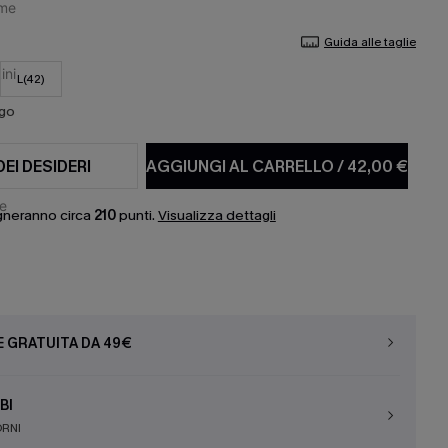
Guida alle taglie
L(42)
ago
DEI DESIDERI
AGGIUNGI AL CARRELLO
/
42,00 €
gneranno circa
210
punti.
Visualizza dettagli
E GRATUITA DA 49€
BI
ORNI