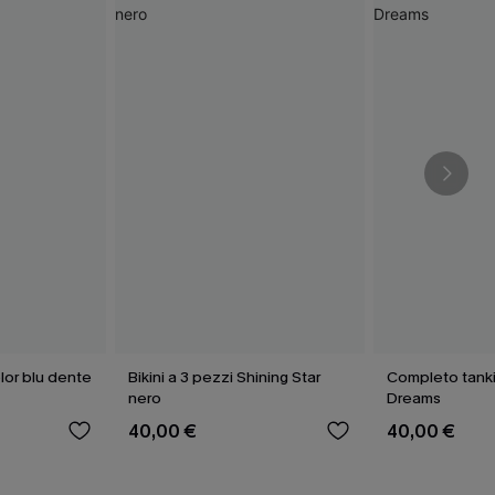
lor blu dente
Bikini a 3 pezzi Shining Star
Completo tankin
nero
Dreams
40,00 €
40,00 €