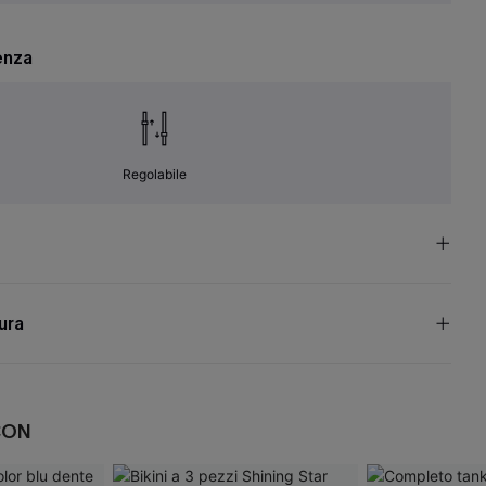
enza
Regolabile
cura
CON