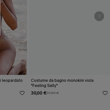
 leopardato
Costume da bagno monokini viola
"Feeling Salty"
30,00 €
37,00 €