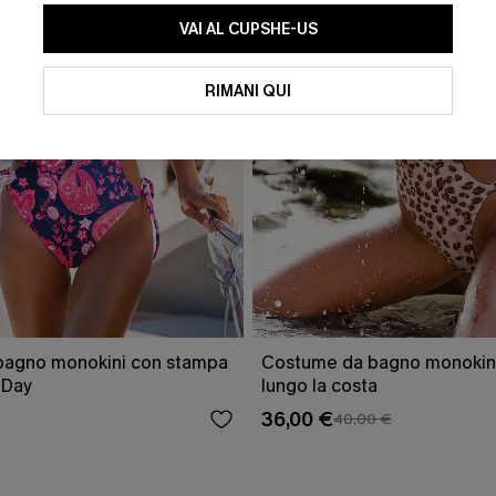
VAI AL CUPSHE-US
RIMANI QUI
bagno monokini con stampa
Costume da bagno monokini
 Day
lungo la costa
36,00 €
40,00 €