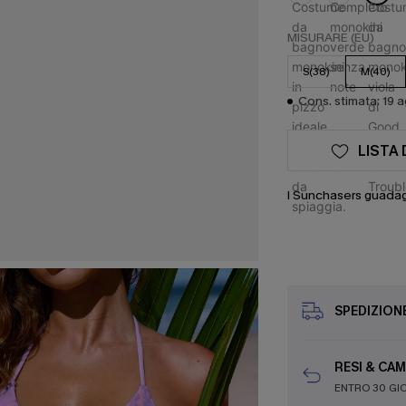
MISURARE (EU)
S(38)
M(40)
Cons. stimata: 19 
LISTA 
I Sunchasers guada
SPEDIZION
RESI & CAM
ENTRO 30 GI