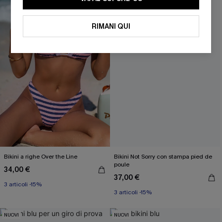
RIMANI QUI
OTTIENI IL TUO SCONT
Inserendo il tuo indirizzo e-mail, acconsenti a ricevere e-mail di
marketing (compresi contenuti generati dall'intelligenza artificiale)
da Cupshe e accetti i nostri
Termini e condizioni
. Potremmo
utilizzare i dati raccolti sul nostro sito e strumenti di tracciamento
come i pixel presenti nelle nostre e-mail per verificare se le e-mail
vengono aperte, valutare il livello di coinvolgimento, personalizzare
contenuti e offerte e consigliarti prodotti che potrebbero interessarti,
il tutto come descritto nella nostra
Informativa sulla privacy
. Puoi
annullare l'iscrizione in qualsiasi momento.
Bikini a righe Over the Line
Bikini Not Sorry con stampa pied de
poule
34,00 €
37,00 €
3 articoli -15%
3 articoli -15%
NUOVI
NUOVI