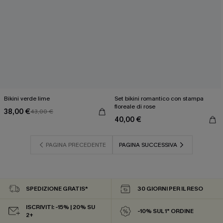
Bikini verde lime
Set bikini romantico con stampa
floreale di rose
38,00 €
43,00 €
40,00 €
PAGINA PRECEDENTE
PAGINA SUCCESSIVA
SPEDIZIONE GRATIS*
30 GIORNI PER IL RESO
ISCRIVITI: -15% | 20% SU
-10% SUL 1° ORDINE
2+