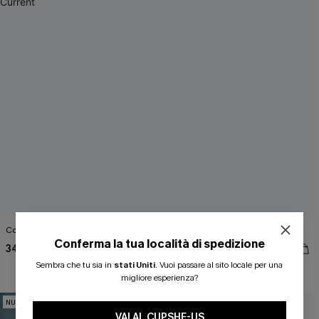
Completo bikini tie-dye Stay Current
Bikini verde con molle
Conferma la tua località di spedizione
34,00 €
34,00 €
ISCRIVITI PER OTTENERE
Sembra che tu sia in
stati Uniti
.
Vuoi passare al sito locale per una
3 articoli -15%
migliore esperienza?
15% DI SCONTO SENZA MINIMO D'ORDINE
NUOVI
NUOVI
20% DI SCONTO SU 2 O PIÙ ARTICOLI
VAI AL CUPSHE-US