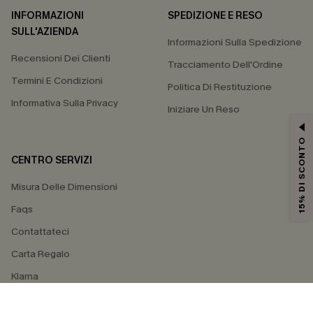
INFORMAZIONI
SPEDIZIONE E RESO
SULL'AZIENDA
Informazioni Sulla Spedizione
Recensioni Dei Clienti
Tracciamento Dell'Ordine
Termini E Condizioni
Politica Di Restituzione
Informativa Sulla Privacy
Iniziare Un Reso
15% DI SCONTO
CENTRO SERVIZI
Misura Delle Dimensioni
Faqs
Contattateci
Carta Regalo
Klarna