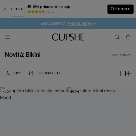
🎁-15% primo ordine app
Ottenere
50 k+
⚡️-15% SUGLI ESSENZIALI DA VACANZA |
ACQUISTA
🔥SALDI ESTIVI:
FINO AL -50%
>>
💌REGALO PER I NUOVI: 20% DI SCONTO*
🚚SPEDIZIONE GRATUITA DA 49€
Novità: Bikini
266
articoli
Filtri
ORDINA PER
NUOVI
NUOVI