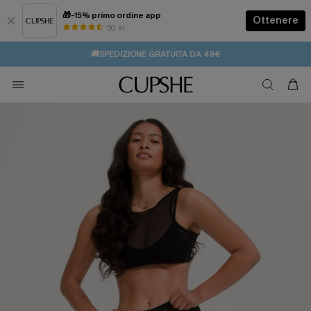
🎁-15% primo ordine app
Ottenere
50 k+
⚡️-15% SUGLI ESSENZIALI DA VACANZA |
🔥SALDI ESTIVI:
FINO AL -50%
>>
ACQUISTA
🚚SPEDIZIONE GRATUITA DA 49€
💌REGALO PER I NUOVI: 20% DI SCONTO*