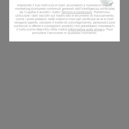
Inserendo il tuo indirizzo e-mail, acconsenti a ricevere e-mail di
marketing (compresi contenuti generati dall'intelligenza artificiale)
da Cupshe e accetti i nostri
Termini e condizioni
. Potremmo
utilizzare i dati raccolti sul nostro sito e strumenti di tracciamento
come i pixel presenti nelle nostre e-mail per verificare se le e-mail
vengono aperte, valutare il livello di coinvolgimento, personalizzare
contenuti e offerte e consigliarti prodotti che potrebbero interessarti,
il tutto come descritto nella nostra
Informativa sulla privacy
. Puoi
annullare l'iscrizione in qualsiasi momento.