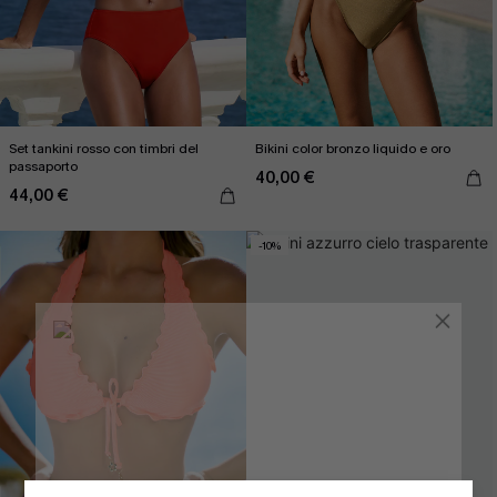
Set tankini rosso con timbri del
Bikini color bronzo liquido e oro
passaporto
40,00 €
44,00 €
-10%