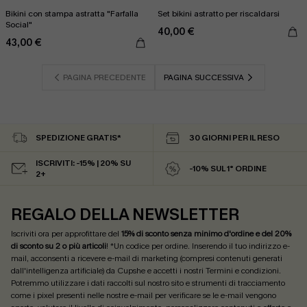
Bikini con stampa astratta "Farfalla
Set bikini astratto per riscaldarsi
Social"
40,00 €
43,00 €
PAGINA PRECEDENTE
PAGINA SUCCESSIVA
SPEDIZIONE GRATIS*
30 GIORNI PER IL RESO
ISCRIVITI: -15% | 20% SU
-10% SUL 1° ORDINE
2+
REGALO DELLA NEWSLETTER
Iscriviti ora per approfittare del
15% di sconto senza minimo d'ordine e del 20%
di sconto su 2 o più articoli
! *Un codice per ordine. Inserendo il tuo indirizzo e-
mail, acconsenti a ricevere e-mail di marketing (compresi contenuti generati
dall'intelligenza artificiale) da Cupshe e accetti i nostri
Termini e condizioni
.
Potremmo utilizzare i dati raccolti sul nostro sito e strumenti di tracciamento
come i pixel presenti nelle nostre e-mail per verificare se le e-mail vengono