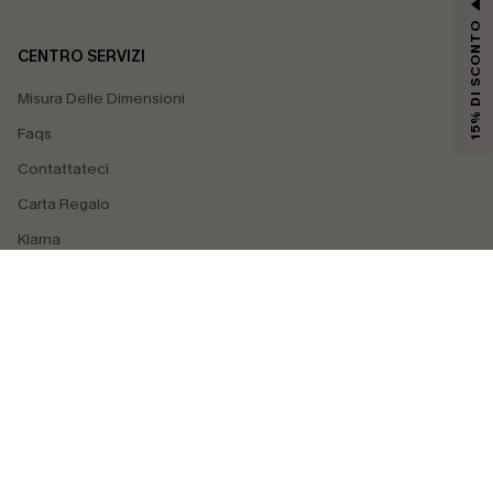
15% DI SCONTO
CENTRO SERVIZI
Misura Delle Dimensioni
Faqs
Contattateci
Carta Regalo
Klarna
4.4
SEGUICI SU