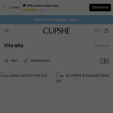
🎁-15% primo ordine app
Ottenere
50 k+
⚡️-15% SUGLI ESSENZIALI DA VACANZA |
ACQUISTA
🔥SALDI ESTIVI:
FINO AL -50%
>>
💌REGALO PER I NUOVI: 20% DI SCONTO*
🚚SPEDIZIONE GRATUITA DA 49€
Vita alta
119
articoli
Filtri
ORDINA PER
NUOVI
-10%