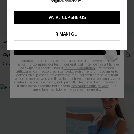
migliore esperienza?
15% DI SCONTO SENZA MINIMO D'ORDINE
20% DI SCONTO SU 2 O PIÙ ARTICOLI
VAI AL CUPSHE-US
RIMANI QUI
Copricostume oversize con scollo a
Top copricostume color beige Salt
barca
Dazed
OTTIENI IL TUO SCONT
22,90 €
27,00 €
32,00 €
Inserendo il tuo indirizzo e-mail, acconsenti a ricevere e-mail di
3 articoli -15%
marketing (compresi contenuti generati dall'intelligenza artificiale)
da Cupshe e accetti i nostri
Termini e condizioni
. Potremmo
utilizzare i dati raccolti sul nostro sito e strumenti di tracciamento
3 articoli -15%
come i pixel presenti nelle nostre e-mail per verificare se le e-mail
vengono aperte, valutare il livello di coinvolgimento, personalizzare
contenuti e offerte e consigliarti prodotti che potrebbero interessarti,
il tutto come descritto nella nostra
Informativa sulla privacy
. Puoi
annullare l'iscrizione in qualsiasi momento.