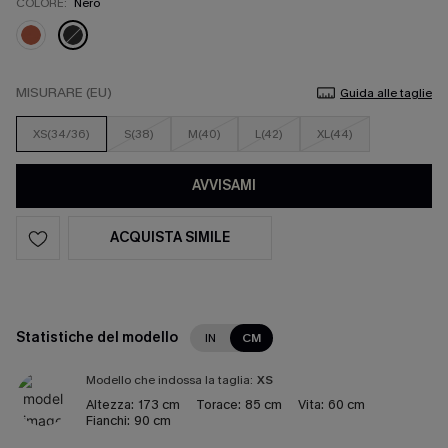
COLORE:
Nero
MISURARE (EU)
Guida alle taglie
XS(34/36)
S(38)
M(40)
L(42)
XL(44)
AVVISAMI
ACQUISTA SIMILE
Statistiche del modello
IN
CM
Modello che indossa la taglia:
XS
Altezza:
173 cm
Torace:
85 cm
Vita:
60 cm
Fianchi:
90 cm