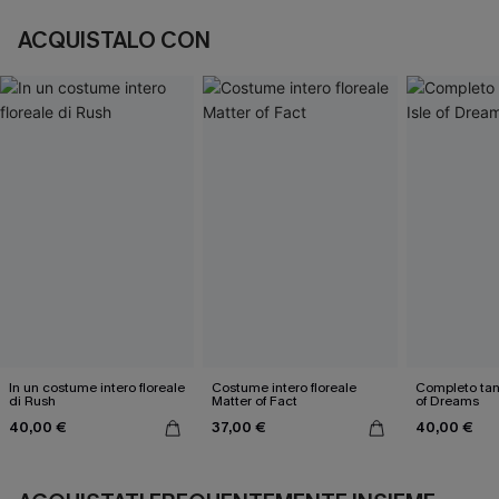
ACQUISTALO CON
In un costume intero floreale
Costume intero floreale
Completo tank
di Rush
Matter of Fact
of Dreams
40,00 €
37,00 €
40,00 €