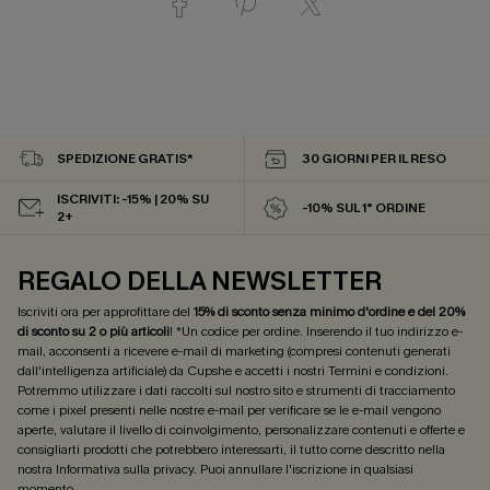
SPEDIZIONE GRATIS*
30 GIORNI PER IL RESO
ISCRIVITI: -15% | 20% SU
-10% SUL 1° ORDINE
2+
REGALO DELLA NEWSLETTER
Iscriviti ora per approfittare del
15% di sconto senza minimo d'ordine e del 20%
di sconto su 2 o più articoli
! *Un codice per ordine. Inserendo il tuo indirizzo e-
mail, acconsenti a ricevere e-mail di marketing (compresi contenuti generati
dall'intelligenza artificiale) da Cupshe e accetti i nostri
Termini e condizioni
.
Potremmo utilizzare i dati raccolti sul nostro sito e strumenti di tracciamento
come i pixel presenti nelle nostre e-mail per verificare se le e-mail vengono
aperte, valutare il livello di coinvolgimento, personalizzare contenuti e offerte e
consigliarti prodotti che potrebbero interessarti, il tutto come descritto nella
nostra
Informativa sulla privacy
. Puoi annullare l'iscrizione in qualsiasi
momento.