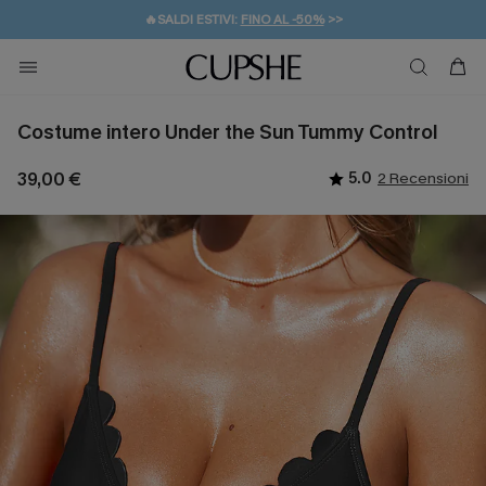
🔥SALDI ESTIVI:
FINO AL -50%
>>
💌REGALO PER I NUOVI: 20% DI SCONTO*
🚚SPEDIZIONE GRATUITA DA 49€
Costume intero Under the Sun Tummy Control
39,00 €
5.0
2 Recensioni