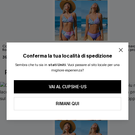
Costume intero con lacci
Set di top bikini tropicale
Abito blu nav
floreali svolazzanti sul retro
reversibile e pantaloni a vita
scollatura pr
media
cintura doppi
Conferma la tua località di spedizione
39,00 €
40,00 €
24,90 €
Sembra che tu sia in
stati Uniti
.
Vuoi passare al sito locale per una
migliore esperienza?
POTREBBE INTERESSARTI ANCHE
VAI AL CUPSHE-US
RIMANI QUI