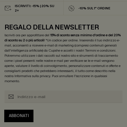
ISCRIVITI: -15% | 20% SU
-10% SUL 1° ORDINE
2+
REGALO DELLA NEWSLETTER
Iscriviti ora per approfittare del
15% di sconto senza minimo d'ordine e del 20%
di sconto su 2 o più articoli
! *Un codice per ordine. Inserendo il tuo indirizzo e-
mail, acconsenti a ricevere e-mail di marketing (compresi contenuti generati
dall'intelligenza artificiale) da Cupshe e accetti i nostri
Termini e condizioni
.
Potremmo utilizzare i dati raccolti sul nostro sito e strumenti di tracciamento
come i pixel presenti nelle nostre e-mail per verificare se le e-mail vengono
aperte, valutare il livello di coinvolgimento, personalizzare contenuti e offerte e
consigliarti prodotti che potrebbero interessarti, il tutto come descritto nella
nostra
Informativa sulla privacy
. Puoi annullare l'iscrizione in qualsiasi
momento.
ABBONATI