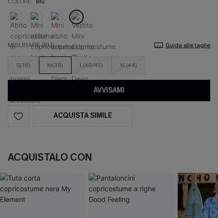
COLORE:
Blu
MISURARE (EU)
Guida alle taglie
S(36)
M(38)
L(40/42)
XL(44)
AVVISAMI
ACQUISTA SIMILE
ACQUISTALO CON