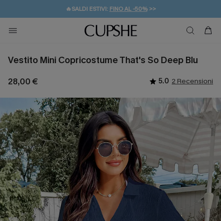
🔥SALDI ESTIVI:
FINO AL -50%
>>
💌REGALO PER I NUOVI: 20% DI SCONTO*
🚚SPEDIZIONE GRATUITA DA 49€
Vestito Mini Copricostume That's So Deep Blu
28,00 €
5.0
2 Recensioni