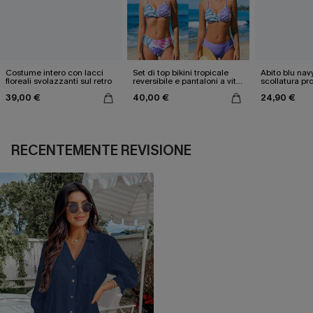
Costume intero con lacci
Set di top bikini tropicale
Abito blu nav
floreali svolazzanti sul retro
reversibile e pantaloni a vita
scollatura pr
media
cintura doppi
39,00 €
40,00 €
24,90 €
RECENTEMENTE REVISIONE