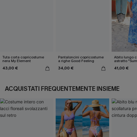
Tuta corta copricostume
Pantaloncini copricostume
Abito lungo 
nera My Element
a righe Good Feeling
astratto "Su
Nostalgia"
43,00 €
34,00 €
41,00 €
ACQUISTATI FREQUENTEMENTE INSIEME