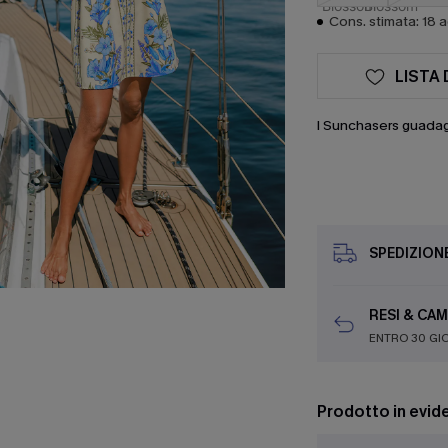
Cons. stimata: 18 
LISTA 
I Sunchasers guada
SPEDIZION
RESI & CAM
ENTRO 30 GI
Prodotto in evid