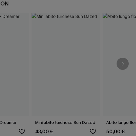
CON
y Dreamer
Mini abito turchese Sun Dazed
Abito lungo flo
43,00 €
50,00 €