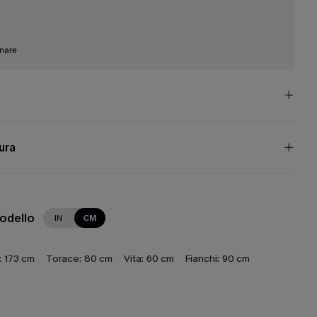
inare
cura
modello
IN
CM
:
173 cm
Torace:
80 cm
Vita:
60 cm
Fianchi:
90 cm