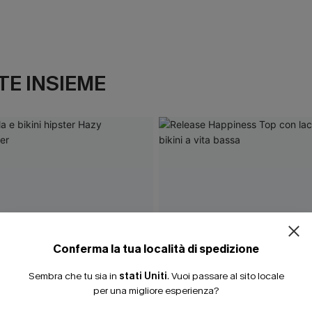
E INSIEME
ISCRIVITI PE
15% DI SCONTO SENZA
20% DI SCONTO SU 2 
Conferma la tua località di spedizione
Sembra che tu sia in
stati Uniti
.
Vuoi passare al sito locale
per una migliore esperienza?