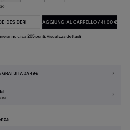
ago
DEI DESIDERI
AGGIUNGI AL CARRELLO
/
41,00 €
gneranno circa
205
punti.
Visualizza dettagli
E GRATUITA DA 49€
BI
ORNI
enza