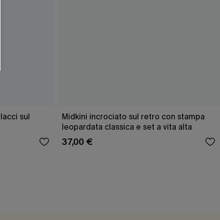
O SCONT
ere e-mail di marketing (compresi contenuti
ti i nostri
Termini e condizioni
. Potremmo
 di tracciamento come i pixel presenti nelle
rte, valutare il livello di coinvolgimento,
dotti che potrebbero interessarti, il tutto
y
. Puoi annullare l'iscrizione in qualsiasi
acci sul
Midkini incrociato sul retro con stampa
leopardata classica e set a vita alta
37,00 €