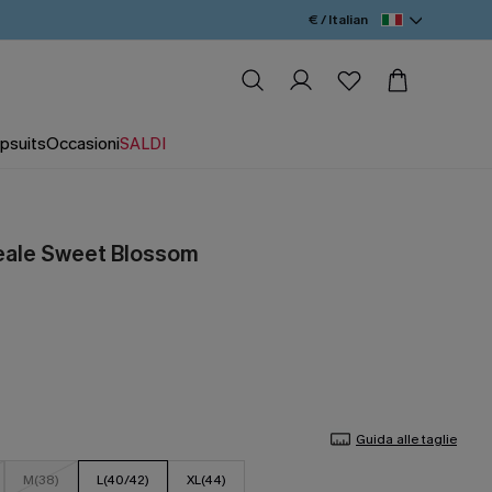
€ / Italian
psuits
Occasioni
SALDI
oreale Sweet Blossom
Guida alle taglie
M(38)
L(40/42)
XL(44)