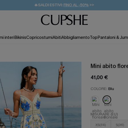
🔥SALDI ESTIVI:
FINO AL -50%
>>
💌REGALO PER I NUOVI: 20% DI SCONTO*
🚚SPEDIZIONE GRATUITA DA 49€
i interi
Bikinis
Copricostumi
Abiti
Abbigliamento
Top
Pantaloni & Jum
Mini abito fl
41,00 €
COLORE:
Blu
MISURARE (EU)
XS(34)
S(36)