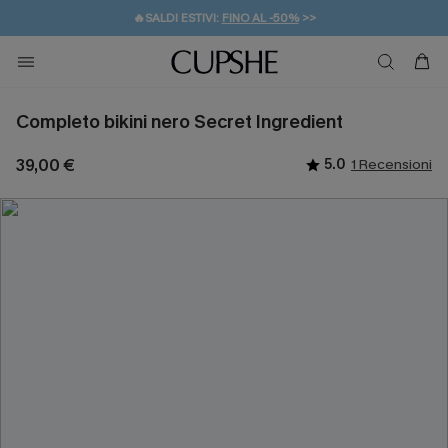
🔥SALDI ESTIVI:
FINO AL -50%
>>
💌REGALO PER I NUOVI: 20% DI SCONTO*
🚚SPEDIZIONE GRATUITA DA 49€
Completo bikini nero Secret Ingredient
39,00 €
5.0
1 Recensioni