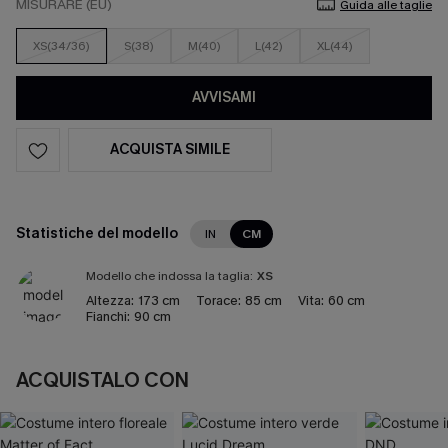
MISURARE (EU)
Guida alle taglie
XS(34/36)
S(38)
M(40)
L(42)
XL(44)
AVVISAMI
ACQUISTA SIMILE
Statistiche del modello
IN
CM
Modello che indossa la taglia:
XS
Altezza:
173 cm
Torace:
85 cm
Vita:
60 cm
Fianchi:
90 cm
ACQUISTALO CON