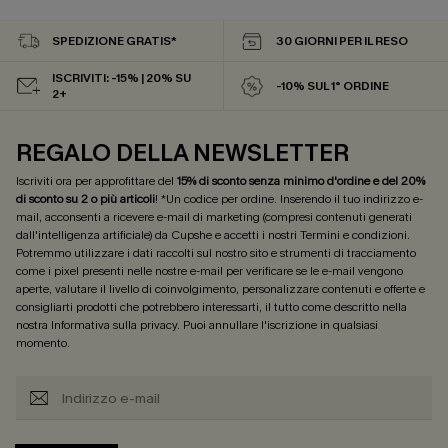
SPEDIZIONE GRATIS*
30 GIORNI PER IL RESO
ISCRIVITI: -15% | 20% SU
-10% SUL 1° ORDINE
2+
REGALO DELLA NEWSLETTER
Iscriviti ora per approfittare del
15% di sconto senza minimo d'ordine e del 20%
di sconto su 2 o più articoli
! *Un codice per ordine. Inserendo il tuo indirizzo e-
mail, acconsenti a ricevere e-mail di marketing (compresi contenuti generati
dall'intelligenza artificiale) da Cupshe e accetti i nostri
Termini e condizioni
.
Potremmo utilizzare i dati raccolti sul nostro sito e strumenti di tracciamento
come i pixel presenti nelle nostre e-mail per verificare se le e-mail vengono
aperte, valutare il livello di coinvolgimento, personalizzare contenuti e offerte e
consigliarti prodotti che potrebbero interessarti, il tutto come descritto nella
nostra
Informativa sulla privacy
. Puoi annullare l'iscrizione in qualsiasi
momento.