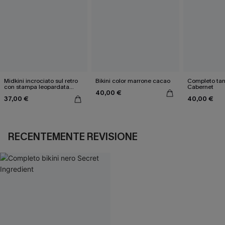
Midkini incrociato sul retro
Bikini color marrone cacao
Completo tan
con stampa leopardata
Cabernet
40,00 €
classica e set a vita alta
37,00 €
40,00 €
RECENTEMENTE REVISIONE