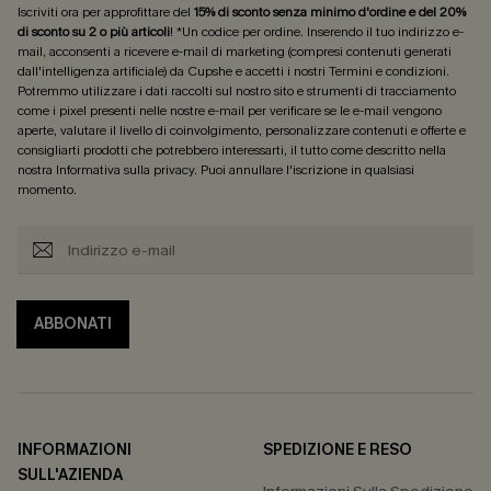
Iscriviti ora per approfittare del
15% di sconto senza minimo d'ordine e del 20%
di sconto su 2 o più articoli
! *Un codice per ordine. Inserendo il tuo indirizzo e-
mail, acconsenti a ricevere e-mail di marketing (compresi contenuti generati
dall'intelligenza artificiale) da Cupshe e accetti i nostri
Termini e condizioni
.
Potremmo utilizzare i dati raccolti sul nostro sito e strumenti di tracciamento
come i pixel presenti nelle nostre e-mail per verificare se le e-mail vengono
aperte, valutare il livello di coinvolgimento, personalizzare contenuti e offerte e
consigliarti prodotti che potrebbero interessarti, il tutto come descritto nella
nostra
Informativa sulla privacy
. Puoi annullare l'iscrizione in qualsiasi
momento.
ABBONATI
INFORMAZIONI
SPEDIZIONE E RESO
SULL'AZIENDA