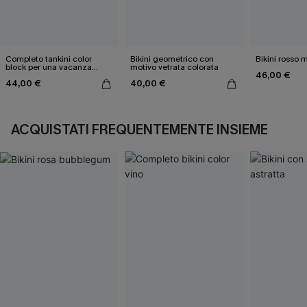
Completo tankini color
Bikini geometrico con
Bikini rosso 
block per una vacanza
motivo vetrata colorata
46,00 €
estiva
44,00 €
40,00 €
ACQUISTATI FREQUENTEMENTE INSIEME