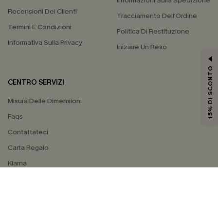
Informazioni Sulla Spedizione
Recensioni Dei Clienti
Tracciamento Dell'Ordine
Termini E Condizioni
Politica Di Restituzione
Informativa Sulla Privacy
Iniziare Un Reso
15% DI SCONTO
CENTRO SERVIZI
Misura Delle Dimensioni
Faqs
Contattateci
Carta Regalo
Klarna
4.4