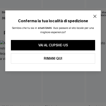
Bikini rosa bubblegum
Completo bikini color vino
Bikini con st
"Raise Expectations"
"Farfalla Soci
39,00 €
Conferma la tua località di spedizione
34,00 €
43,00 €
Sembra che tu sia in
stati Uniti
.
Vuoi passare al sito locale per una
POTREBBE INTERESSARTI ANCHE
migliore esperienza?
VAI AL CUPSHE-US
RIMANI QUI