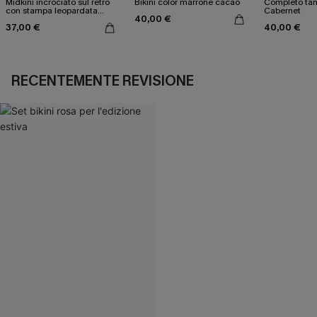
Midkini incrociato sul retro
Bikini color marrone cacao
Completo tan
con stampa leopardata
Cabernet
40,00 €
classica e set a vita alta
37,00 €
40,00 €
RECENTEMENTE REVISIONE