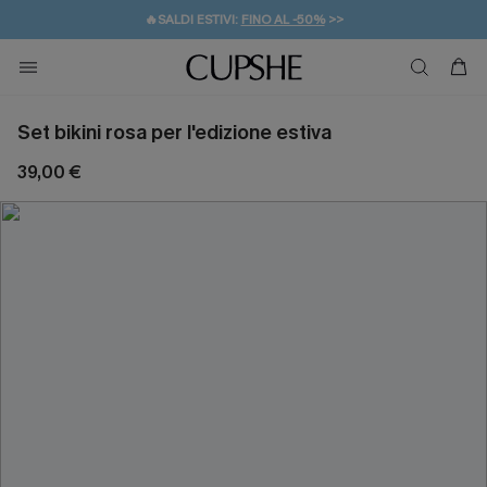
🔥SALDI ESTIVI:
FINO AL -50%
>>
💌REGALO PER I NUOVI: 20% DI SCONTO*
🚚SPEDIZIONE GRATUITA DA 49€
Set bikini rosa per l'edizione estiva
39,00 €