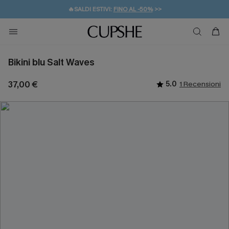
🔥SALDI ESTIVI:
FINO AL -50%
>>
💌REGALO PER I NUOVI: 20% DI SCONTO*
🚚SPEDIZIONE GRATUITA DA 49€
Bikini blu Salt Waves
37,00 €
5.0
1 Recensioni