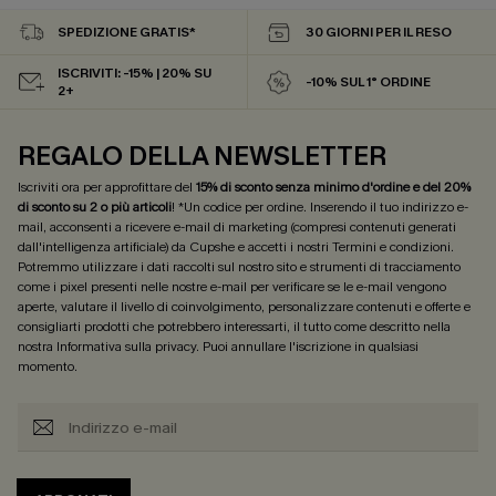
SPEDIZIONE GRATIS*
30 GIORNI PER IL RESO
ISCRIVITI: -15% | 20% SU
-10% SUL 1° ORDINE
2+
REGALO DELLA NEWSLETTER
Iscriviti ora per approfittare del
15% di sconto senza minimo d'ordine e del 20%
di sconto su 2 o più articoli
! *Un codice per ordine. Inserendo il tuo indirizzo e-
mail, acconsenti a ricevere e-mail di marketing (compresi contenuti generati
dall'intelligenza artificiale) da Cupshe e accetti i nostri
Termini e condizioni
.
Potremmo utilizzare i dati raccolti sul nostro sito e strumenti di tracciamento
come i pixel presenti nelle nostre e-mail per verificare se le e-mail vengono
aperte, valutare il livello di coinvolgimento, personalizzare contenuti e offerte e
consigliarti prodotti che potrebbero interessarti, il tutto come descritto nella
nostra
Informativa sulla privacy
. Puoi annullare l'iscrizione in qualsiasi
momento.