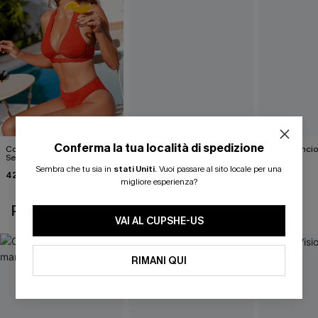
Conferma la tua località di spedizione
Completo bikini rosso Big
Bikini Pool Siren blu
Bikini aranci
Secret
Skin
39,00 €
Sembra che tu sia in
stati Uniti
.
Vuoi passare al sito locale per una
42,00 €
43,00 €
migliore esperienza?
POTREBBE INTERESSARTI ANCHE
VAI AL CUPSHE-US
RIMANI QUI