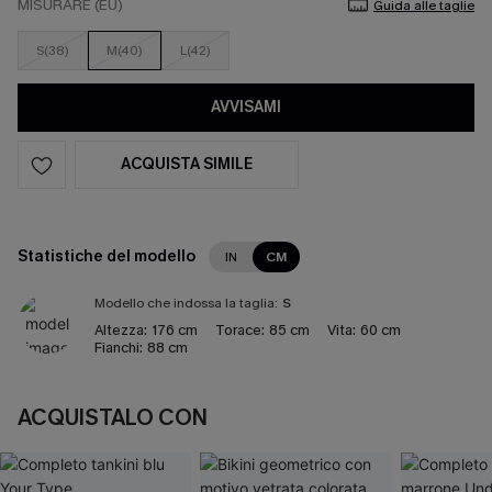
MISURARE (EU)
Guida alle taglie
S(38)
M(40)
L(42)
AVVISAMI
ACQUISTA SIMILE
Statistiche del modello
IN
CM
Modello che indossa la taglia:
S
Altezza:
176 cm
Torace:
85 cm
Vita:
60 cm
Fianchi:
88 cm
ACQUISTALO CON