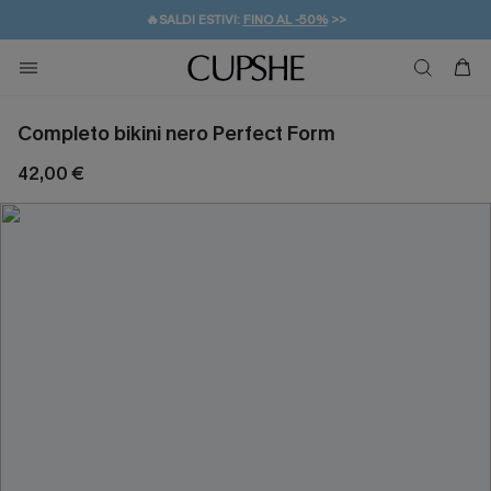
🔥SALDI ESTIVI:
FINO AL -50%
>>
💌REGALO PER I NUOVI: 20% DI SCONTO*
🚚SPEDIZIONE GRATUITA DA 49€
Completo bikini nero Perfect Form
42,00 €