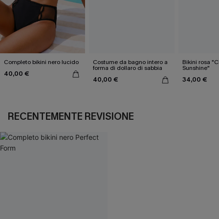
Completo bikini nero lucido
Costume da bagno intero a
Bikini rosa "
forma di dollaro di sabbia
Sunshine"
40,00 €
40,00 €
34,00 €
RECENTEMENTE REVISIONE