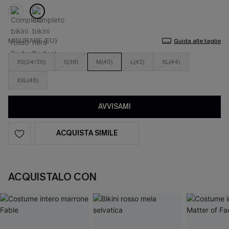
MISURARE (EU)
Guida alle taglie
XS(34/36)
S(38)
M(40)
L(42)
XL(44)
XXL(46)
AVVISAMI
ACQUISTA SIMILE
ACQUISTALO CON