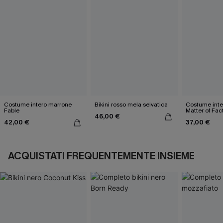
Costume intero marrone
Bikini rosso mela selvatica
Costume inter
Fable
Matter of Fac
46,00 €
42,00 €
37,00 €
ACQUISTATI FREQUENTEMENTE INSIEME