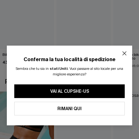
Bikini nero Coconut Kiss
Completo bikini nero Born
Completo biki
Ready
mozzafiato
Conferma la tua località di spedizione
43,00 €
37,00 €
41,00 €
46,0
Sembra che tu sia in
stati Uniti
.
Vuoi passare al sito locale per una
migliore esperienza?
POTREBBE INTERESSARTI ANCHE
VAI AL CUPSHE-US
RIMANI QUI