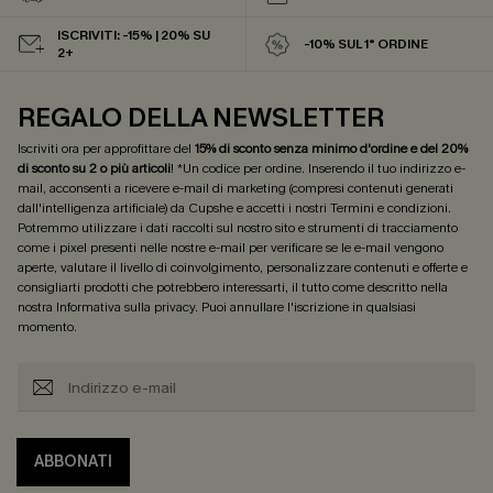
ISCRIVITI: -15% | 20% SU
-10% SUL 1° ORDINE
2+
REGALO DELLA NEWSLETTER
Iscriviti ora per approfittare del
15% di sconto senza minimo d'ordine e del 20%
di sconto su 2 o più articoli
! *Un codice per ordine. Inserendo il tuo indirizzo e-
mail, acconsenti a ricevere e-mail di marketing (compresi contenuti generati
dall'intelligenza artificiale) da Cupshe e accetti i nostri
Termini e condizioni
.
Potremmo utilizzare i dati raccolti sul nostro sito e strumenti di tracciamento
come i pixel presenti nelle nostre e-mail per verificare se le e-mail vengono
aperte, valutare il livello di coinvolgimento, personalizzare contenuti e offerte e
consigliarti prodotti che potrebbero interessarti, il tutto come descritto nella
nostra
Informativa sulla privacy
. Puoi annullare l'iscrizione in qualsiasi
momento.
ABBONATI