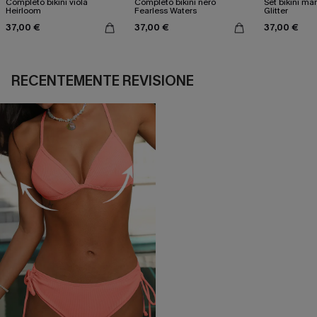
Completo bikini viola
Completo bikini nero
Set bikini ma
Heirloom
Fearless Waters
Glitter
37,00 €
37,00 €
37,00 €
RECENTEMENTE REVISIONE