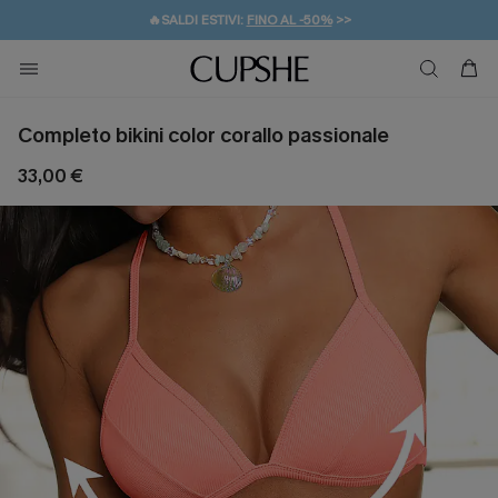
🔥SALDI ESTIVI:
FINO AL -50%
>>
💌REGALO PER I NUOVI: 20% DI SCONTO*
🚚SPEDIZIONE GRATUITA DA 49€
Completo bikini color corallo passionale
33,00 €