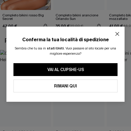
Completo bikini rosso Big
Completo bikini arancione
Completo biki
Secret
Orlando Sun
mozzafiato
42,00 €
35,00 €
41,00 €
39,00 €
46,0
Conferma la tua località di spedizione
POTREBBE INTERESSARTI ANCHE
Sembra che tu sia in
stati Uniti
.
Vuoi passare al sito locale per una
migliore esperienza?
VAI AL CUPSHE-US
RIMANI QUI