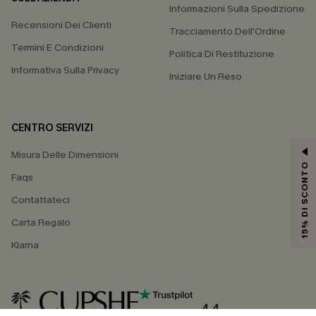
Informazioni Sulla Spedizione
Recensioni Dei Clienti
Tracciamento Dell'Ordine
Termini E Condizioni
Politica Di Restituzione
Informativa Sulla Privacy
Iniziare Un Reso
CENTRO SERVIZI
Misura Delle Dimensioni
15% DI SCONTO
Faqs
Contattateci
Carta Regalo
Klarna
4.4