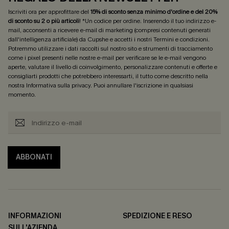
Iscriviti ora per approfittare del
15% di sconto senza minimo d'ordine e del 20%
di sconto su 2 o più articoli
! *Un codice per ordine. Inserendo il tuo indirizzo e-
mail, acconsenti a ricevere e-mail di marketing (compresi contenuti generati
dall'intelligenza artificiale) da Cupshe e accetti i nostri
Termini e condizioni
.
Potremmo utilizzare i dati raccolti sul nostro sito e strumenti di tracciamento
come i pixel presenti nelle nostre e-mail per verificare se le e-mail vengono
aperte, valutare il livello di coinvolgimento, personalizzare contenuti e offerte e
consigliarti prodotti che potrebbero interessarti, il tutto come descritto nella
nostra
Informativa sulla privacy
. Puoi annullare l'iscrizione in qualsiasi
momento.
ABBONATI
INFORMAZIONI
SPEDIZIONE E RESO
SULL'AZIENDA