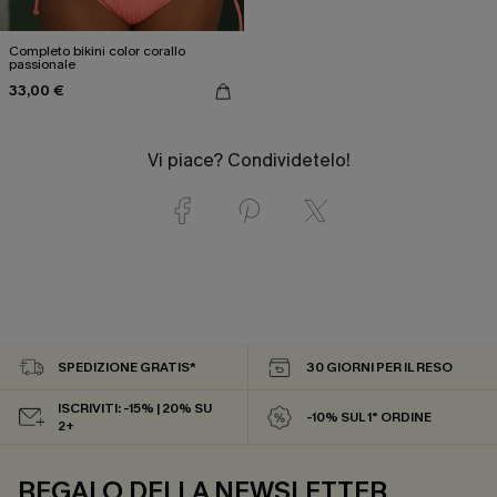
Completo bikini color corallo
passionale
33,00 €
Vi piace? Condividetelo!
SPEDIZIONE GRATIS*
30 GIORNI PER IL RESO
ISCRIVITI: -15% | 20% SU
-10% SUL 1° ORDINE
2+
REGALO DELLA NEWSLETTER