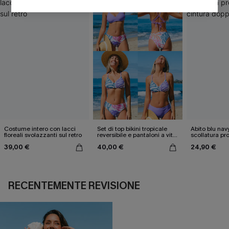
Costume intero con lacci
Set di top bikini tropicale
Abito blu nav
floreali svolazzanti sul retro
reversibile e pantaloni a vita
scollatura pr
media
cintura doppi
39,00 €
40,00 €
24,90 €
RECENTEMENTE REVISIONE