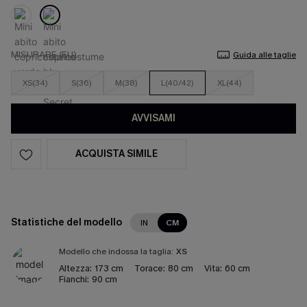
MISURARE (EU)
Guida alle taglie
XS(34)
S(36)
M(38)
L(40/42)
XL(44)
AVVISAMI
ACQUISTA SIMILE
Statistiche del modello
IN
CM
Modello che indossa la taglia:
XS
Altezza:
173 cm
Torace:
80 cm
Vita:
60 cm
Fianchi:
90 cm