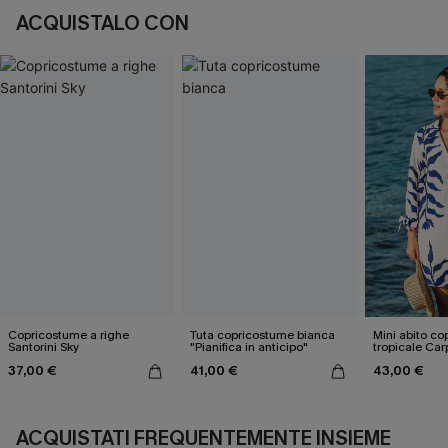
ACQUISTALO CON
Copricostume a righe
Tuta copricostume bianca
Mini abito c
Santorini Sky
"Pianifica in anticipo"
tropicale Ca
37,00 €
41,00 €
43,00 €
ACQUISTATI FREQUENTEMENTE INSIEME