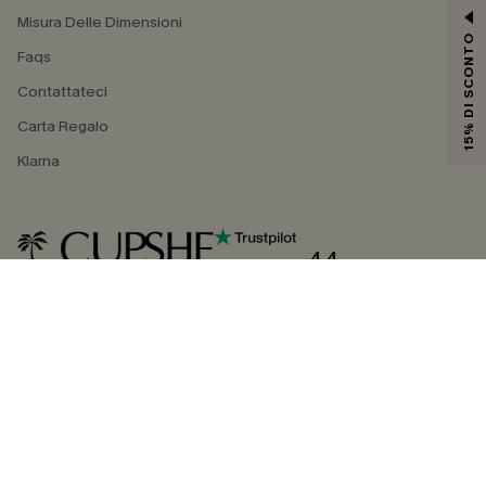
Misura Delle Dimensioni
15% DI SCONTO
Faqs
Contattateci
Carta Regalo
Klarna
4.4
SEGUICI SU
©2026 CUPSHE ITALIA