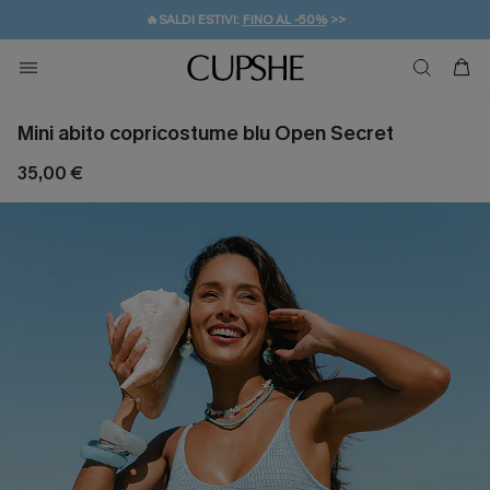
🔥SALDI ESTIVI:
FINO AL -50%
>>
💌REGALO PER I NUOVI: 20% DI SCONTO*
🚚SPEDIZIONE GRATUITA DA 49€
Mini abito copricostume blu Open Secret
35,00 €