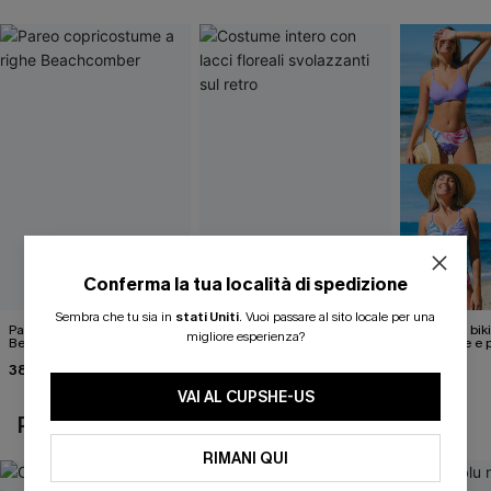
Conferma la tua località di spedizione
Sembra che tu sia in
stati Uniti
.
Vuoi passare al sito locale per una
Pareo copricostume a righe
Costume intero con lacci
Set di top bik
migliore esperienza?
Beachcomber
floreali svolazzanti sul retro
reversibile e 
media
38,00 €
39,00 €
40,00 €
VAI AL CUPSHE-US
POTREBBE INTERESSARTI ANCHE
RIMANI QUI