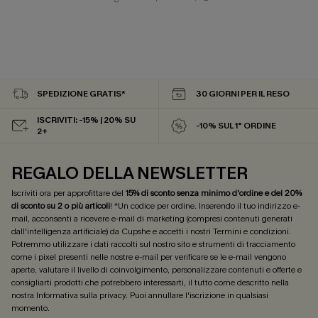
SPEDIZIONE GRATIS*
30 GIORNI PER IL RESO
ISCRIVITI: -15% | 20% SU
-10% SUL 1° ORDINE
2+
REGALO DELLA NEWSLETTER
Iscriviti ora per approfittare del
15% di sconto senza minimo d'ordine e del 20%
di sconto su 2 o più articoli
! *Un codice per ordine. Inserendo il tuo indirizzo e-
mail, acconsenti a ricevere e-mail di marketing (compresi contenuti generati
dall'intelligenza artificiale) da Cupshe e accetti i nostri
Termini e condizioni
.
Potremmo utilizzare i dati raccolti sul nostro sito e strumenti di tracciamento
come i pixel presenti nelle nostre e-mail per verificare se le e-mail vengono
aperte, valutare il livello di coinvolgimento, personalizzare contenuti e offerte e
consigliarti prodotti che potrebbero interessarti, il tutto come descritto nella
nostra
Informativa sulla privacy
. Puoi annullare l'iscrizione in qualsiasi
momento.