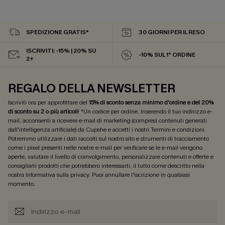
SPEDIZIONE GRATIS*
30 GIORNI PER IL RESO
ISCRIVITI: -15% | 20% SU
-10% SUL 1° ORDINE
2+
REGALO DELLA NEWSLETTER
Iscriviti ora per approfittare del
15% di sconto senza minimo d'ordine e del 20%
di sconto su 2 o più articoli
! *Un codice per ordine. Inserendo il tuo indirizzo e-
mail, acconsenti a ricevere e-mail di marketing (compresi contenuti generati
dall'intelligenza artificiale) da Cupshe e accetti i nostri
Termini e condizioni
.
Potremmo utilizzare i dati raccolti sul nostro sito e strumenti di tracciamento
come i pixel presenti nelle nostre e-mail per verificare se le e-mail vengono
aperte, valutare il livello di coinvolgimento, personalizzare contenuti e offerte e
consigliarti prodotti che potrebbero interessarti, il tutto come descritto nella
nostra
Informativa sulla privacy
. Puoi annullare l'iscrizione in qualsiasi
momento.