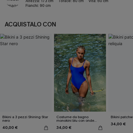
Altezza:
173 cm
Torace:
80 cm
Vita:
60 cm
Fianchi:
90 cm
ACQUISTALO CON
Bikini a 3 pezzi Shining Star
Costume da bagno
Bikini patchw
nero
monokini blu con onde
34,00 €
elettriche
40,00 €
34,00 €