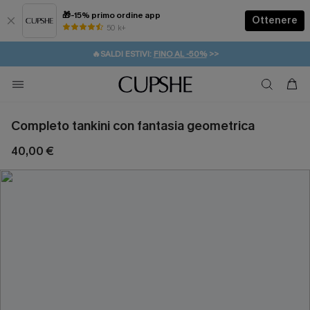
🎁-15% primo ordine app
Ottenere
50 k+
⚡️-15% SUGLI ESSENZIALI DA VACANZA |
ACQUISTA
🔥SALDI ESTIVI:
FINO AL -50%
>>
💌REGALO PER I NUOVI: 20% DI SCONTO*
🚚SPEDIZIONE GRATUITA DA 49€
Completo tankini con fantasia geometrica
40,00 €