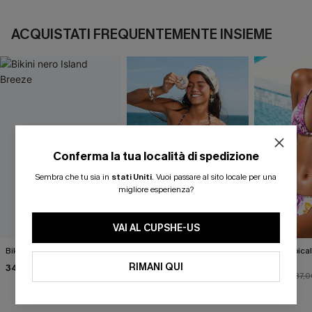
ACQUISTATI FREQUENTEMENTE INSIEME
Conferma la tua località di spedizione
Sembra che tu sia in
stati Uniti
.
Vuoi passare al sito locale per una
migliore esperienza?
VAI AL CUPSHE-US
Bikini nero Island Breeze
Completo bikini con stampa
Bikini tropica
animalier molto
Fauna
RIMANI QUI
34,00 €
accattivante
27,00 €
33,00 €
30,00 €
37,0