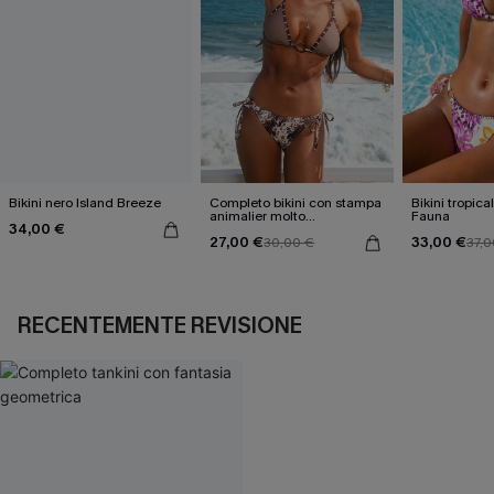
Bikini nero Island Breeze
Completo bikini con stampa
Bikini tropica
animalier molto
Fauna
34,00 €
accattivante
27,00 €
33,00 €
30,00 €
37,0
RECENTEMENTE REVISIONE