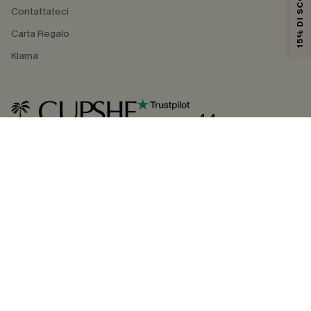
15% DI SCONTO
Contattateci
Carta Regalo
Klarna
4.4
SEGUICI SU
©2026 CUPSHE ITALIA
Informativa sulla privacy
|
Termini e condizioni
Gestione dei cookie