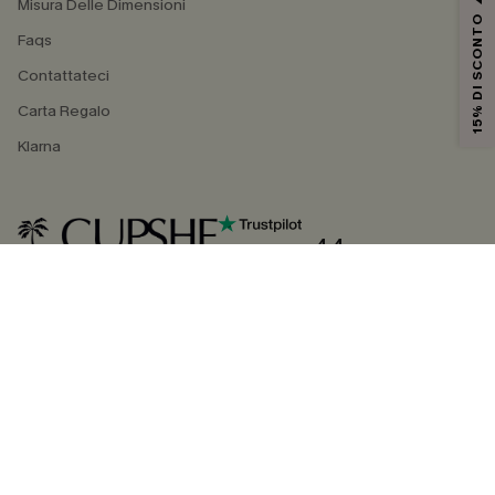
Misura Delle Dimensioni
15% DI SCONTO
Faqs
Contattateci
Carta Regalo
Klarna
4.4
SEGUICI SU
©2026 CUPSHE ITALIA