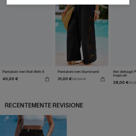
Pantaloni neri Roll With It
Pantaloni neri illuminanti
Nei dettagli 
tropicali
40,00 €
31,00 €
36,00 €
28,00 €
33,
RECENTEMENTE REVISIONE