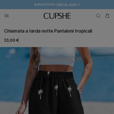
🔥SALDI ESTIVI:
FINO AL -50%
>>
💌REGALO PER I NUOVI: 20% DI SCONTO*
🚚SPEDIZIONE GRATUITA DA 49€
Chiamata a tarda notte Pantaloni tropicali
33,00 €