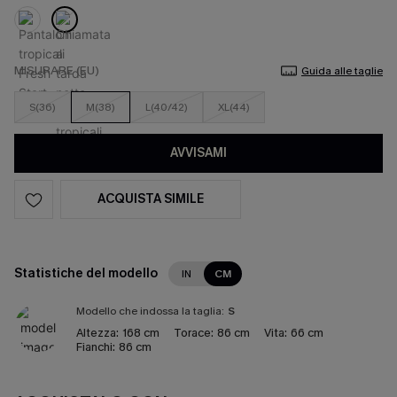
MISURARE (EU)
Guida alle taglie
S(36)
M(38)
L(40/42)
XL(44)
AVVISAMI
ACQUISTA SIMILE
Statistiche del modello
IN
CM
Modello che indossa la taglia:
S
Altezza:
168 cm
Torace:
86 cm
Vita:
66 cm
Fianchi:
86 cm