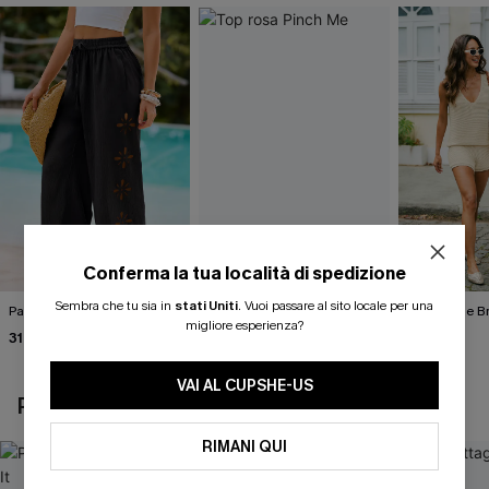
Conferma la tua località di spedizione
Sembra che tu sia in
stati Uniti
.
Vuoi passare al sito locale per una
Pantaloni neri illuminanti
Top rosa Pinch Me
Gilet beige B
migliore esperienza?
31,00 €
35,00 €
37,00 €
36,00 €
VAI AL CUPSHE-US
POTREBBE INTERESSARTI ANCHE
RIMANI QUI