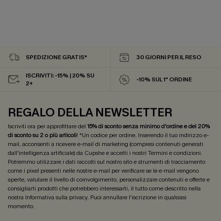
SPEDIZIONE GRATIS*
30 GIORNI PER IL RESO
ISCRIVITI: -15% | 20% SU
-10% SUL 1° ORDINE
2+
REGALO DELLA NEWSLETTER
Iscriviti ora per approfittare del
15% di sconto senza minimo d'ordine e del 20%
di sconto su 2 o più articoli
! *Un codice per ordine. Inserendo il tuo indirizzo e-
mail, acconsenti a ricevere e-mail di marketing (compresi contenuti generati
dall'intelligenza artificiale) da Cupshe e accetti i nostri
Termini e condizioni
.
Potremmo utilizzare i dati raccolti sul nostro sito e strumenti di tracciamento
come i pixel presenti nelle nostre e-mail per verificare se le e-mail vengono
aperte, valutare il livello di coinvolgimento, personalizzare contenuti e offerte e
consigliarti prodotti che potrebbero interessarti, il tutto come descritto nella
nostra
Informativa sulla privacy
. Puoi annullare l'iscrizione in qualsiasi
momento.