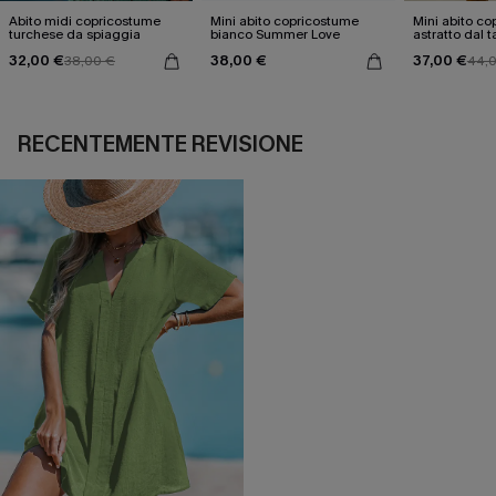
Abito midi copricostume
Mini abito copricostume
Mini abito c
turchese da spiaggia
bianco Summer Love
astratto dal t
32,00 €
38,00 €
37,00 €
38,00 €
44,
RECENTEMENTE REVISIONE