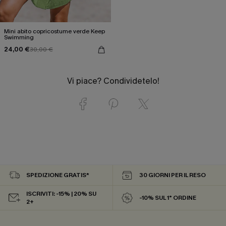
Mini abito copricostume verde Keep
Swimming
24,00 €
30,00 €
Vi piace? Condividetelo!
SPEDIZIONE GRATIS*
30 GIORNI PER IL RESO
ISCRIVITI: -15% | 20% SU
-10% SUL 1° ORDINE
2+