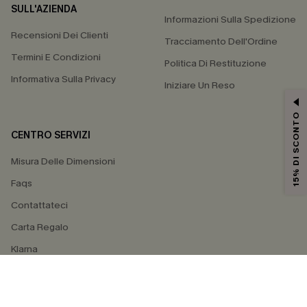
SULL'AZIENDA
Informazioni Sulla Spedizione
Recensioni Dei Clienti
Tracciamento Dell'Ordine
Termini E Condizioni
Politica Di Restituzione
Informativa Sulla Privacy
Iniziare Un Reso
15% DI SCONTO
CENTRO SERVIZI
Misura Delle Dimensioni
Faqs
Contattateci
Carta Regalo
Klarna