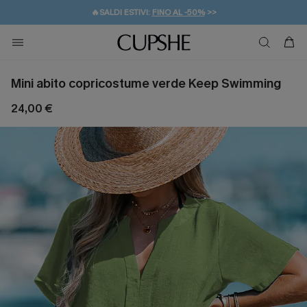
🔥SALDI ESTIVI:
FINO AL -50%
>>
💌REGALO PER I NUOVI: 20% DI SCONTO*
🚚SPEDIZIONE GRATUITA DA 49€
Mini abito copricostume verde Keep Swimming
24,00 €