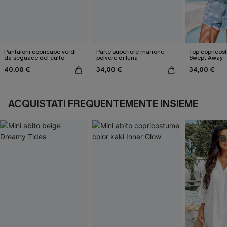
Pantaloni copricapo verdi
Parte superiore marrone
Top copricos
da seguace del culto
polvere di luna
Swept Away
40,00 €
34,00 €
34,00 €
ACQUISTATI FREQUENTEMENTE INSIEME