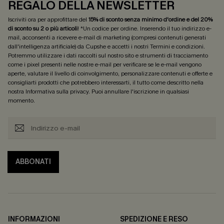
REGALO DELLA NEWSLETTER
Iscriviti ora per approfittare del
15% di sconto senza minimo d'ordine e del 20%
di sconto su 2 o più articoli
! *Un codice per ordine. Inserendo il tuo indirizzo e-
mail, acconsenti a ricevere e-mail di marketing (compresi contenuti generati
dall'intelligenza artificiale) da Cupshe e accetti i nostri
Termini e condizioni
.
Potremmo utilizzare i dati raccolti sul nostro sito e strumenti di tracciamento
come i pixel presenti nelle nostre e-mail per verificare se le e-mail vengono
aperte, valutare il livello di coinvolgimento, personalizzare contenuti e offerte e
consigliarti prodotti che potrebbero interessarti, il tutto come descritto nella
nostra
Informativa sulla privacy
. Puoi annullare l'iscrizione in qualsiasi
momento.
ABBONATI
INFORMAZIONI
SPEDIZIONE E RESO