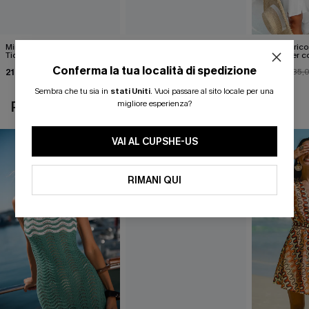
Mini abito beige Dreamy
Mini abito copricostume
Abito copric
Tides
color kaki Inner Glow
seersucker co
annodare
Conferma la tua località di spedizione
21,00 €
35,00 €
28,00 €
25,00 €
35,
Sembra che tu sia in
stati Uniti
.
Vuoi passare al sito locale per una
migliore esperienza?
POTREBBE INTERESSARTI ANCHE
VAI AL CUPSHE-US
RIMANI QUI