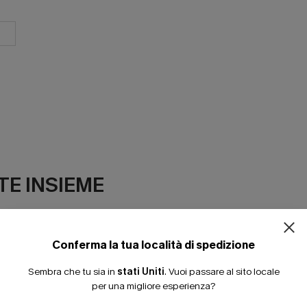
ISCRIVITI PE
E INSIEME
15% DI SCONTO SENZA
20% DI SCONTO SU 2 
Conferma la tua località di spedizione
Sembra che tu sia in
stati Uniti
.
Vuoi passare al sito locale
per una migliore esperienza?