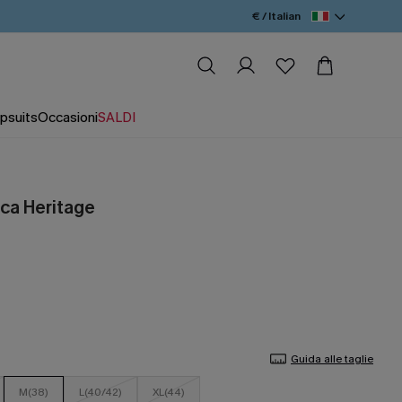
€ / Italian
psuits
Occasioni
SALDI
nca Heritage
Guida alle taglie
M(38)
L(40/42)
XL(44)