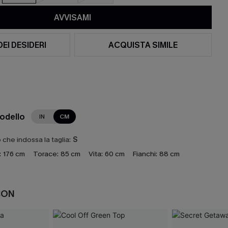
AVVISAMI
DEI DESIDERI
ACQUISTA SIMILE
modello
IN
CM
che indossa la taglia:
S
:
176 cm
Torace:
85 cm
Vita:
60 cm
Fianchi:
88 cm
CON