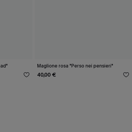
oad"
Maglione rosa "Perso nei pensieri"
40,00 €