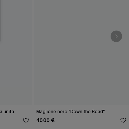
O SCONT
ere e-mail di marketing (compresi contenuti
ti i nostri
Termini e condizioni
. Potremmo
 di tracciamento come i pixel presenti nelle
rte, valutare il livello di coinvolgimento,
dotti che potrebbero interessarti, il tutto
y
. Puoi annullare l'iscrizione in qualsiasi
a unita
Maglione nero "Down the Road"
40,00 €