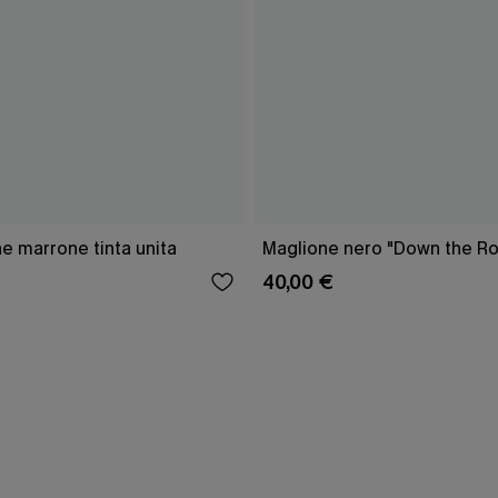
e marrone tinta unita
Maglione nero "Down the R
40,00 €