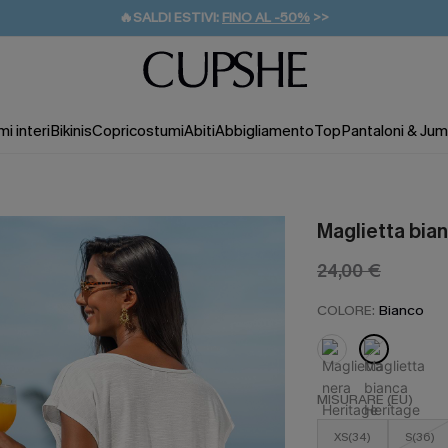
🔥SALDI ESTIVI:
FINO AL -50%
>>
💌REGALO PER I NUOVI: 20% DI SCONTO*
🚚SPEDIZIONE GRATUITA DA 49€
i interi
Bikinis
Copricostumi
Abiti
Abbigliamento
Top
Pantaloni & Jum
Maglietta bia
24,00 €
COLORE:
Bianco
MISURARE (EU)
XS(34)
S(36)