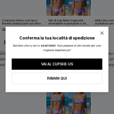
Costume intero con lacci
Set di top bikini tropicale
Abito blu nav
floreali svolazzanti sul retro
reversibile e pantaloni a vita
scollatura pr
media
cintura doppi
39,00 €
40,00 €
24,90 €
Conferma la tua località di spedizione
POTREBBE INTERESSARTI ANCHE
Sembra che tu sia in
stati Uniti
.
Vuoi passare al sito locale per una
migliore esperienza?
VAI AL CUPSHE-US
RIMANI QUI