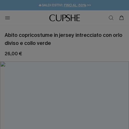
🔥SALDI ESTIVI:
FINO AL -50%
>>
💌REGALO PER I NUOVI: 20% DI SCONTO*
🚚SPEDIZIONE GRATUITA DA 49€
Abito copricostume in jersey intrecciato con orlo
diviso e collo verde
26,00 €