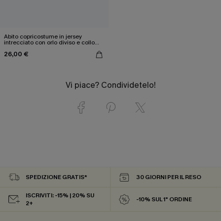
Abito copricostume in jersey
intrecciato con orlo diviso e collo
verde
26,00 €
Vi piace? Condividetelo!
SPEDIZIONE GRATIS*
30 GIORNI PER IL RESO
ISCRIVITI: -15% | 20% SU
-10% SUL 1° ORDINE
2+