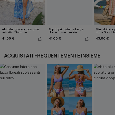
Abito lungo copricostume
Top copricostume beige
Mini abito co
astratto "Summer
dolce come il miele
righe Songbi
Nostalgia"
41,00 €
41,00 €
43,00 €
ACQUISTATI FREQUENTEMENTE INSIEME