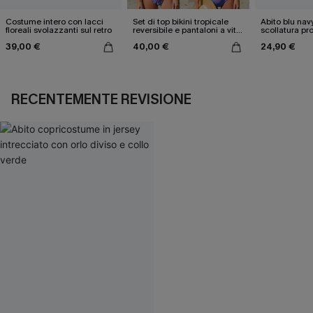
Costume intero con lacci
Set di top bikini tropicale
Abito blu nav
floreali svolazzanti sul retro
reversibile e pantaloni a vita
scollatura pr
media
cintura doppi
39,00 €
40,00 €
24,90 €
RECENTEMENTE REVISIONE