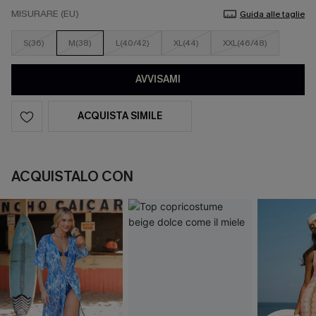
MISURARE (EU)
Guida alle taglie
S(36)
M(38)
L(40/42)
XL(44)
XXL(46/48)
AVVISAMI
ACQUISTA SIMILE
ACQUISTALO CON