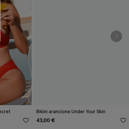
O SCONT
ere e-mail di marketing (compresi contenuti
ti i nostri
Termini e condizioni
. Potremmo
 di tracciamento come i pixel presenti nelle
rte, valutare il livello di coinvolgimento,
dotti che potrebbero interessarti, il tutto
y
. Puoi annullare l'iscrizione in qualsiasi
ecret
Bikini arancione Under Your Skin
43,00 €