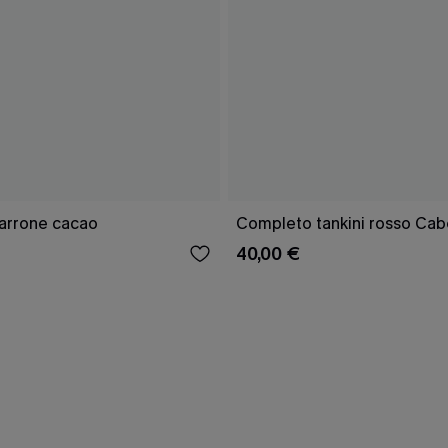
marrone cacao
Completo tankini rosso Cab
40,00 €