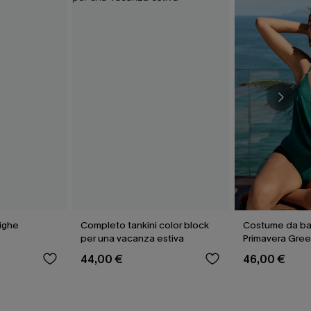
righe
Completo tankini color block
Costume da ba
per una vacanza estiva
Primavera Gre
44,00 €
46,00 €