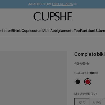
🔥SALDI ESTIVI:
FINO AL -50%
>>
💌REGALO PER I NUOVI: 20% DI SCONTO*
🚚SPEDIZIONE GRATUITA DA 49€
i interi
Bikinis
Copricostumi
Abiti
Abbigliamento
Top
Pantaloni & Jum
Completo bik
43,00 €
COLORE:
Rosso
MISURARE (EU)
S(38)
M(40)