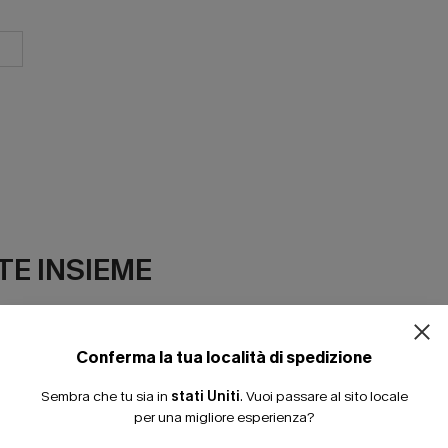
ISCRIVITI PE
E INSIEME
15% DI SCONTO SENZA
20% DI SCONTO SU 2 
Conferma la tua località di spedizione
Sembra che tu sia in
stati Uniti
.
Vuoi passare al sito locale
per una migliore esperienza?