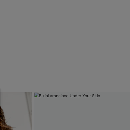
R OTTENERE
 MINIMO D'ORDINE
O PIÙ ARTICOLI