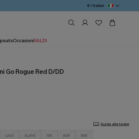
€ / Italian
psuits
Occasioni
SALDI
ini Go Rogue Red D/DD
Guida alle taglie
L(42)
XL(44)
75E
80E
85E