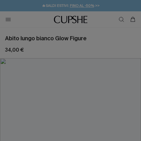
🔥SALDI ESTIVI:
FINO AL -50%
>>
💌REGALO PER I NUOVI: 20% DI SCONTO*
🚚SPEDIZIONE GRATUITA DA 49€
Abito lungo bianco Glow Figure
34,00 €