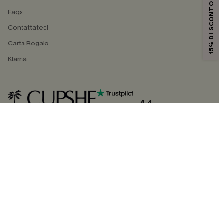
15% DI SCONTO
Faqs
Contattateci
Carta Regalo
Klarna
4.4
SEGUICI SU
©2026 CUPSHE ITALIA
Informativa sulla privacy
|
Termini e condizioni