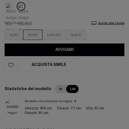
MISURARE (EU)
Guida alle taglie
S(36)
M(38)
L(40/42)
XL(44)
AVVISAMI
ACQUISTA SIMILE
Statistiche del modello
IN
CM
Modello che indossa la taglia:
S
Altezza:
165 cm
Torace:
77 cm
Vita:
61 cm
Fianchi:
81 cm