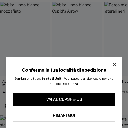
Conferma la tua località di spedizione
Sembra che tu sia in
stati Uniti
.
Vuoi passare al sito locale per una
Abito lungo bianco
Abito lungo bianco Cupid's
Pareo midi con
migliore esperienza?
mozzafiato
Arrow
neri
43,00 €
48,00 €
22,00 €
24,
VAI AL CUPSHE-US
POTREBBE INTERESSARTI ANCHE
RIMANI QUI