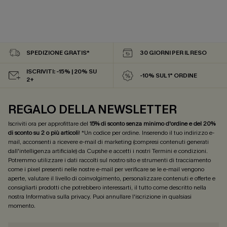
SPEDIZIONE GRATIS*
30 GIORNI PER IL RESO
ISCRIVITI: -15% | 20% SU
-10% SUL 1° ORDINE
2+
REGALO DELLA NEWSLETTER
Iscriviti ora per approfittare del
15% di sconto senza minimo d'ordine e del 20%
di sconto su 2 o più articoli
! *Un codice per ordine. Inserendo il tuo indirizzo e-
mail, acconsenti a ricevere e-mail di marketing (compresi contenuti generati
dall'intelligenza artificiale) da Cupshe e accetti i nostri
Termini e condizioni
.
Potremmo utilizzare i dati raccolti sul nostro sito e strumenti di tracciamento
come i pixel presenti nelle nostre e-mail per verificare se le e-mail vengono
aperte, valutare il livello di coinvolgimento, personalizzare contenuti e offerte e
consigliarti prodotti che potrebbero interessarti, il tutto come descritto nella
nostra
Informativa sulla privacy
. Puoi annullare l'iscrizione in qualsiasi
momento.