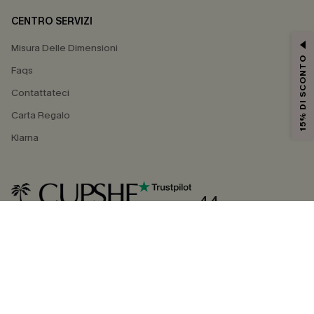
CENTRO SERVIZI
Misura Delle Dimensioni
15% DI SCONTO
Faqs
Contattateci
Carta Regalo
Klarna
4.4
SEGUICI SU