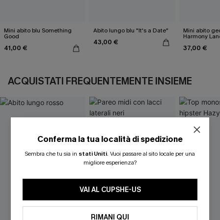
Mini abito blu Something
Abito lungo blu "It's a Date"
Mini abito g
Good
Harmony Lan
43,00 €
41,00 €
37,00 €
ACQUISTATI FREQUENTEMENTE INSIEME
Conferma la tua località di spedizione
Sembra che tu sia in
stati Uniti
.
Vuoi passare al sito locale per una
migliore esperienza?
VAI AL CUPSHE-US
RIMANI QUI