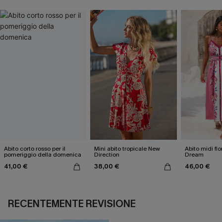
Abito corto rosso per il
Mini abito tropicale New
Abito midi flo
pomeriggio della domenica
Direction
Dream
41,00 €
38,00 €
46,00 €
RECENTEMENTE REVISIONE