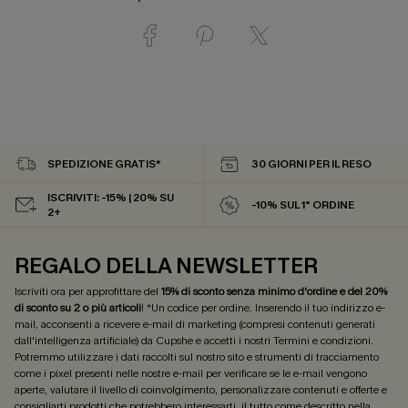
SPEDIZIONE GRATIS*
30 GIORNI PER IL RESO
ISCRIVITI: -15% | 20% SU
-10% SUL 1° ORDINE
2+
REGALO DELLA NEWSLETTER
Iscriviti ora per approfittare del
15% di sconto senza minimo d'ordine e del 20%
di sconto su 2 o più articoli
! *Un codice per ordine. Inserendo il tuo indirizzo e-
mail, acconsenti a ricevere e-mail di marketing (compresi contenuti generati
dall'intelligenza artificiale) da Cupshe e accetti i nostri
Termini e condizioni
.
Potremmo utilizzare i dati raccolti sul nostro sito e strumenti di tracciamento
come i pixel presenti nelle nostre e-mail per verificare se le e-mail vengono
aperte, valutare il livello di coinvolgimento, personalizzare contenuti e offerte e
consigliarti prodotti che potrebbero interessarti, il tutto come descritto nella