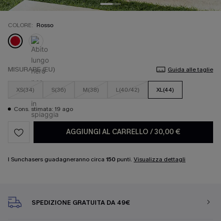
COLORE:
Rosso
MISURARE (EU)
Guida alle taglie
XS(34)
S(36)
M(38)
L(40/42)
XL(44)
Cons. stimata: 19 ago
AGGIUNGI AL CARRELLO
/
30,00 €
I Sunchasers guadagneranno circa
150
punti.
Visualizza dettagli
SPEDIZIONE GRATUITA DA 49€