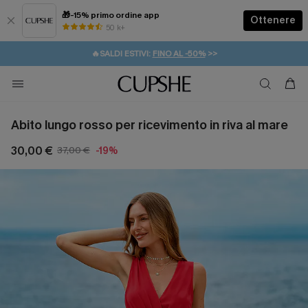
🎁-15% primo ordine app
Ottenere
50 k+
⚡️-15% SUGLI ESSENZIALI DA VACANZA |
ACQUISTA
🔥SALDI ESTIVI:
FINO AL -50%
>>
💌REGALO PER I NUOVI: 20% DI SCONTO*
🚚SPEDIZIONE GRATUITA DA 49€
Abito lungo rosso per ricevimento in riva al mare
30,00 €
37,00 €
-19%