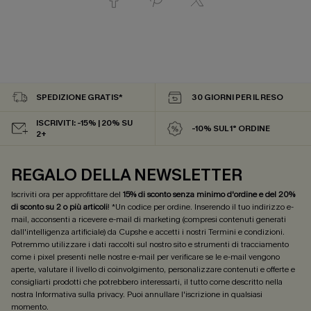
SPEDIZIONE GRATIS*
30 GIORNI PER IL RESO
ISCRIVITI: -15% | 20% SU
-10% SUL 1° ORDINE
2+
REGALO DELLA NEWSLETTER
Iscriviti ora per approfittare del
15% di sconto senza minimo d'ordine e del 20%
di sconto su 2 o più articoli
! *Un codice per ordine. Inserendo il tuo indirizzo e-
mail, acconsenti a ricevere e-mail di marketing (compresi contenuti generati
dall'intelligenza artificiale) da Cupshe e accetti i nostri
Termini e condizioni
.
Potremmo utilizzare i dati raccolti sul nostro sito e strumenti di tracciamento
come i pixel presenti nelle nostre e-mail per verificare se le e-mail vengono
aperte, valutare il livello di coinvolgimento, personalizzare contenuti e offerte e
consigliarti prodotti che potrebbero interessarti, il tutto come descritto nella
nostra
Informativa sulla privacy
. Puoi annullare l'iscrizione in qualsiasi
momento.