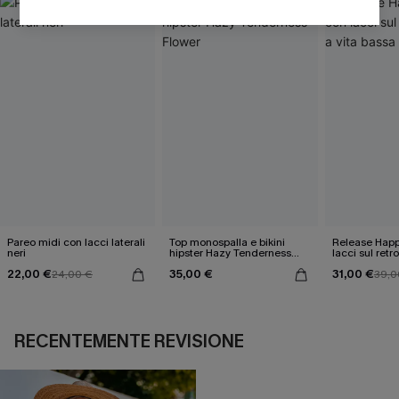
Pareo midi con lacci laterali
Top monospalla e bikini
Release Happ
neri
hipster Hazy Tenderness
lacci sul retro
Flower
bassa
22,00 €
35,00 €
31,00 €
24,00 €
39,0
RECENTEMENTE REVISIONE