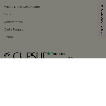
Misura Delle Dimensioni
15% DI SCONTO
Faqs
Contattateci
Carta Regalo
Klarna
4.3
SEGUICI SU
©2026 CUPSHE ITALIA