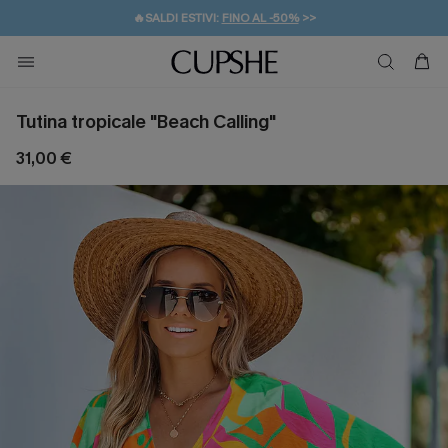
🔥SALDI ESTIVI:
FINO AL -50%
>>
💌REGALO PER I NUOVI: 20% DI SCONTO*
🚚SPEDIZIONE GRATUITA DA 49€
Tutina tropicale "Beach Calling"
31,00 €