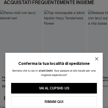
ACQUISTATI FREQUENTEMENTE INSIEME
Conferma la tua località di spedizione
Sembra che tu sia in
stati Uniti
.
Vuoi passare al sito locale per una
migliore esperienza?
Pareo midi con lacci laterali
Top monospalla e bikini
Release Happ
neri
hipster Hazy Tenderness
lacci sul retro
Flower
bassa
22,00 €
35,00 €
31,00 €
24,00 €
39,0
VAI AL CUPSHE-US
POTREBBE INTERESSARTI ANCHE
RIMANI QUI