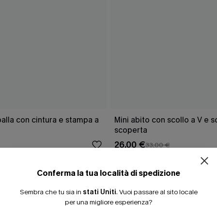
ISCRIVITI PE
lla con cintura e stampa a
Mini abito con scollo a V e 
scoperta
15% DI SCONTO SENZA
26,00 €
33,00 €
20% DI SCONTO SU 2 
Conferma la tua località di spedizione
Sembra che tu sia in
stati Uniti
.
Vuoi passare al sito locale
CHE
per una migliore esperienza?