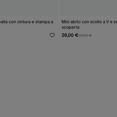
lla con cintura e stampa a
Mini abito con scollo a V e 
scoperta
26,00 €
33,00 €