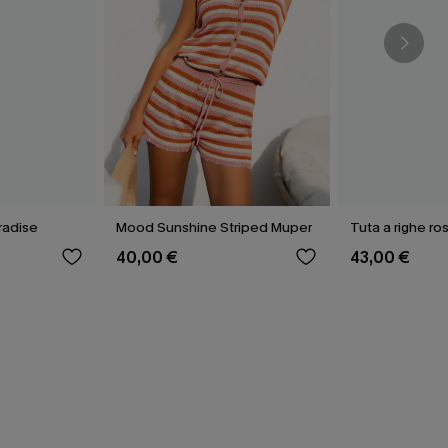
aradise
Mood Sunshine Striped Muper
Tuta a righe ro
40,00 €
43,00 €