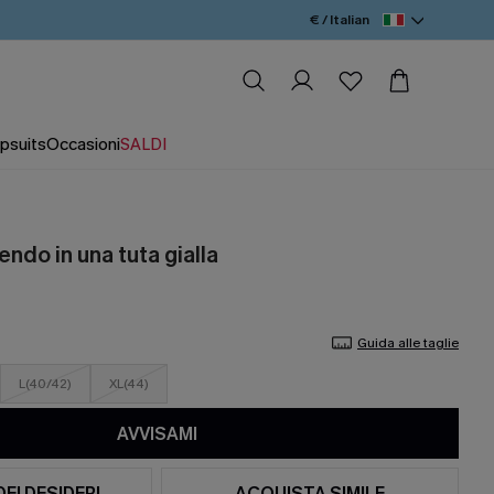
€ / Italian
psuits
Occasioni
SALDI
endo in una tuta gialla
Guida alle taglie
L(40/42)
XL(44)
AVVISAMI
DEI DESIDERI
ACQUISTA SIMILE