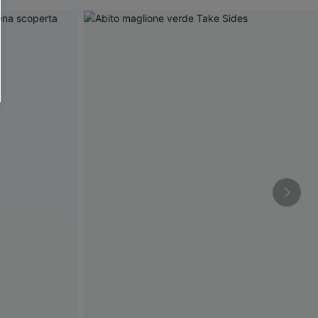
O SCONT
ere e-mail di marketing (compresi contenuti
ti i nostri
Termini e condizioni
. Potremmo
 di tracciamento come i pixel presenti nelle
rte, valutare il livello di coinvolgimento,
dotti che potrebbero interessarti, il tutto
y
. Puoi annullare l'iscrizione in qualsiasi