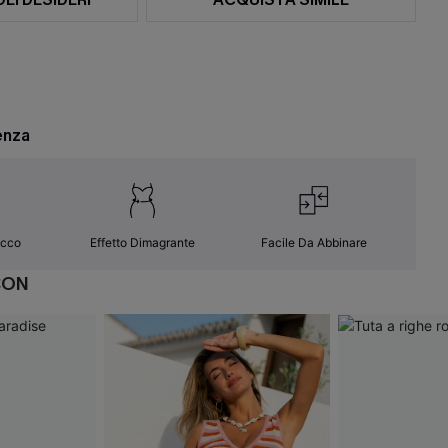
enza
occo
Effetto Dimagrante
Facile Da Abbinare
CON