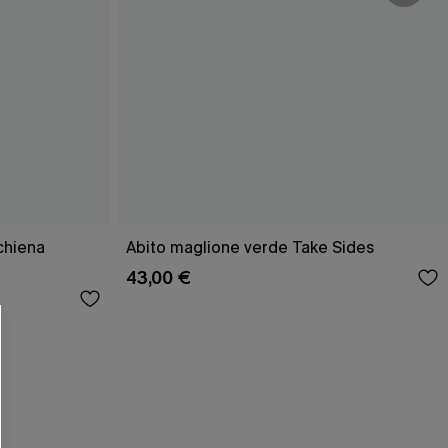
R OTTENERE
schiena
Abito maglione verde Take Sides
43,00 €
 MINIMO D'ORDINE
O PIÙ ARTICOLI