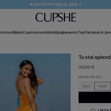
🔥SALDI ESTIVI:
FINO AL -50%
>>
💌REGALO PER I NUOVI: 20% DI SCONTO*
🚚SPEDIZIONE GRATUITA DA 49€
i interi
Bikinis
Copricostumi
Abiti
Abbigliamento
Top
Pantaloni & Jum
Tu stai splend
32,00 €
MISURARE (EU)
S(36)
M(38)
LISTA 