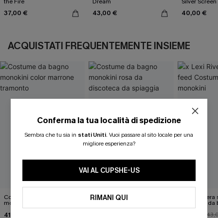
the Fire
Dream
Silver Screen
37,00 €
43,00 €
40,00 €
ACQUISTATI FREQUENTEMENTE INSIEME
Conferma la tua località di spedizione
Sembra che tu sia in
stati Uniti
.
Vuoi passare al sito locale per una
migliore esperienza?
VAI AL CUPSHE-US
RIMANI QUI
Costume da bagno
Costume da bagno
x Lexi Rivera
monokini color marrone
monokini rosa da discoteca
Costume da 
tramonto
da spiaggia
monokini
41,00 €
37,00 €
38,00 €
46,00 €
43,