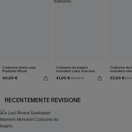
Costume intero rosa
Costume da bagno
Costume da 
Poolside Ritual
monokini color marrone
monokini nero
tramonto
Obbligo"
40,00 €
41,00 €
33,00 €
46,00 €
37,0
RECENTEMENTE REVISIONE