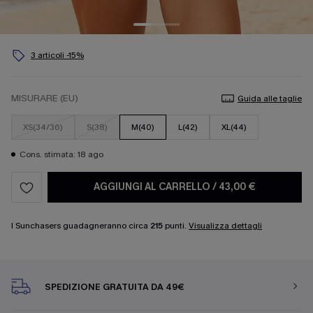
3 articoli -15%
MISURARE (EU)
Guida alle taglie
XS(34/36)
S(38)
M(40)
L(42)
XL(44)
Cons. stimata: 18 ago
AGGIUNGI AL CARRELLO
/
43,00 €
I Sunchasers guadagneranno circa
215
punti.
Visualizza dettagli
SPEDIZIONE GRATUITA DA 49€