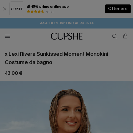
🎁-15% primo ordine app
Ottenere
50 k+
⚡️-15% SUGLI ESSENZIALI DA VACANZA |
ACQUISTA
🔥SALDI ESTIVI:
FINO AL -50%
>>
💌REGALO PER I NUOVI: 20% DI SCONTO*
🚚SPEDIZIONE GRATUITA DA 49€
x Lexi Rivera Sunkissed Moment Monokini
Costume da bagno
43,00 €