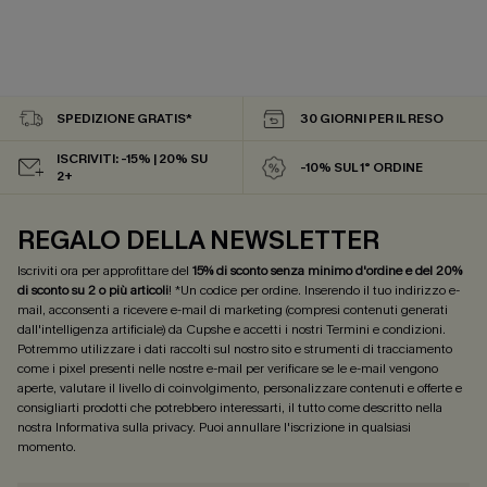
SPEDIZIONE GRATIS*
30 GIORNI PER IL RESO
ISCRIVITI: -15% | 20% SU
-10% SUL 1° ORDINE
2+
REGALO DELLA NEWSLETTER
Iscriviti ora per approfittare del
15% di sconto senza minimo d'ordine e del 20%
di sconto su 2 o più articoli
! *Un codice per ordine. Inserendo il tuo indirizzo e-
mail, acconsenti a ricevere e-mail di marketing (compresi contenuti generati
dall'intelligenza artificiale) da Cupshe e accetti i nostri
Termini e condizioni
.
Potremmo utilizzare i dati raccolti sul nostro sito e strumenti di tracciamento
come i pixel presenti nelle nostre e-mail per verificare se le e-mail vengono
aperte, valutare il livello di coinvolgimento, personalizzare contenuti e offerte e
consigliarti prodotti che potrebbero interessarti, il tutto come descritto nella
nostra
Informativa sulla privacy
. Puoi annullare l'iscrizione in qualsiasi
momento.