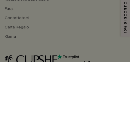
15% DI SCONTO
Faqs
Contattateci
Carta Regalo
Klarna
4.4
SEGUICI SU
©2026 CUPSHE ITALIA
Informativa sulla privacy
|
Termini e condizioni