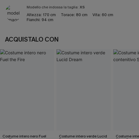
Modello che indossa la taglia:
XS
Altezza:
170 cm
Torace:
80 cm
Vita:
60 cm
Fianchi:
94 cm
ACQUISTALO CON
Costume intero nero Fuel
Costume intero verde Lucid
Costume inte