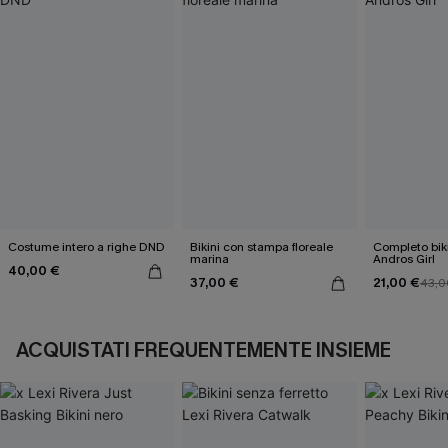
Costume intero a righe DND
Bikini con stampa floreale
Completo biki
marina
Andros Girl
40,00 €
37,00 €
21,00 €
43,0
ACQUISTATI FREQUENTEMENTE INSIEME