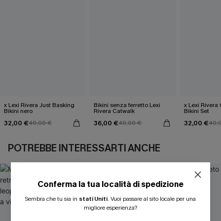
x Lexi Rivera Just Basking
Bikini senza ferretto Lexi
x Lexi River
Bikini nero
Rivera Catwalk
Bikini Set
32,00 €
36,00 €
32,00 €
40,00 €
40,00 €
40,
POTREBBE INTERESSARTI ANCHE
Conferma la tua località di spedizione
Sembra che tu sia in
stati Uniti
.
Vuoi passare al sito locale per una
migliore esperienza?