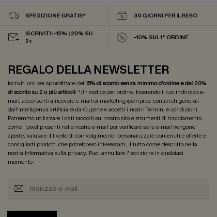
SPEDIZIONE GRATIS*
30 GIORNI PER IL RESO
ISCRIVITI: -15% | 20% SU
-10% SUL 1° ORDINE
2+
REGALO DELLA NEWSLETTER
Iscriviti ora per approfittare del
15% di sconto senza minimo d'ordine e del 20%
di sconto su 2 o più articoli
! *Un codice per ordine. Inserendo il tuo indirizzo e-
mail, acconsenti a ricevere e-mail di marketing (compresi contenuti generati
dall'intelligenza artificiale) da Cupshe e accetti i nostri
Termini e condizioni
.
Potremmo utilizzare i dati raccolti sul nostro sito e strumenti di tracciamento
come i pixel presenti nelle nostre e-mail per verificare se le e-mail vengono
aperte, valutare il livello di coinvolgimento, personalizzare contenuti e offerte e
consigliarti prodotti che potrebbero interessarti, il tutto come descritto nella
nostra
Informativa sulla privacy
. Puoi annullare l'iscrizione in qualsiasi
momento.