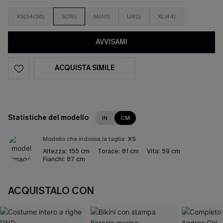
XS(34/36)
S(38)
M(40)
L(42)
XL(44)
AVVISAMI
ACQUISTA SIMILE
Statistiche del modello
IN
CM
Modello che indossa la taglia:
XS
Altezza:
155 cm
Torace:
81 cm
Vita:
59 cm
Fianchi:
87 cm
ACQUISTALO CON