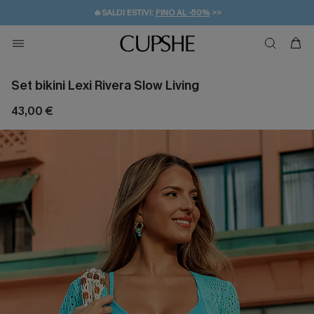
🔥SALDI ESTIVI:
FINO AL -50%
>>
💌REGALO PER I NUOVI: 20% DI SCONTO*
🚚SPEDIZIONE GRATUITA DA 49€
Set bikini Lexi Rivera Slow Living
43,00 €