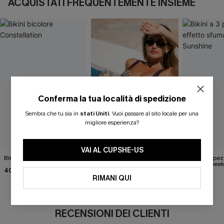
ACQUISTATI FREQUENTEMENTE INSIEME
Conferma la tua località di spedizione
Sembra che tu sia in
stati Uniti
.
Vuoi passare al sito locale per una
migliore esperienza?
VAI AL CUPSHE-US
Bikini bicolore Constellation
Bikini a quadri della costa
Bikini a 3 pez
orientale
sfumato Seek
40,00 €
31,00 €
36,00 €
39,00 €
RIMANI QUI
RECENSIONI DEI CLIENTI