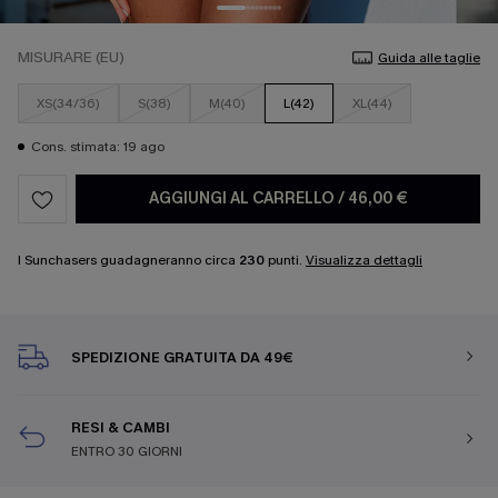
MISURARE (EU)
Guida alle taglie
XS(34/36)
S(38)
M(40)
L(42)
XL(44)
Cons. stimata: 19 ago
AGGIUNGI AL CARRELLO
/
46,00 €
I Sunchasers guadagneranno circa
230
punti.
Visualizza dettagli
SPEDIZIONE GRATUITA DA 49€
RESI & CAMBI
ENTRO 30 GIORNI