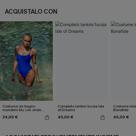
ACQUISTALO CON
Costume da bagno
Completo tankini fucsia Isle
Costume inte
monokini blu con onde
of Dreams
Bonafide
elettriche
34,00 €
40,00 €
40,00 €