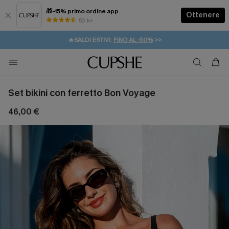
🎁-15% primo ordine app
Ottenere
50 k+
⚡️-15% SUGLI ESSENZIALI DA VACANZA |
ACQUISTA
🔥SALDI ESTIVI:
FINO AL -50%
>>
💌REGALO PER I NUOVI: 20% DI SCONTO*
🚚SPEDIZIONE GRATUITA DA 49€
Set bikini con ferretto Bon Voyage
46,00 €