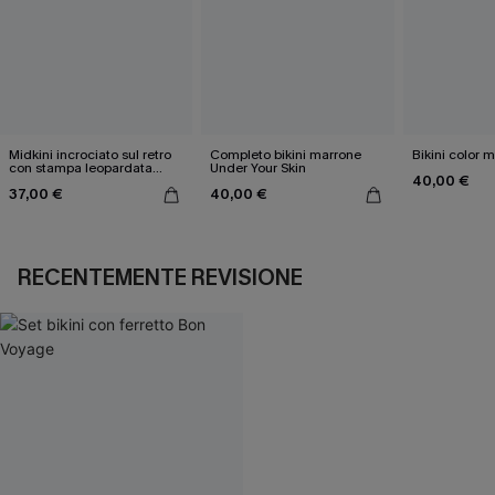
Midkini incrociato sul retro
Completo bikini marrone
Bikini color 
con stampa leopardata
Under Your Skin
40,00 €
classica e set a vita alta
37,00 €
40,00 €
RECENTEMENTE REVISIONE