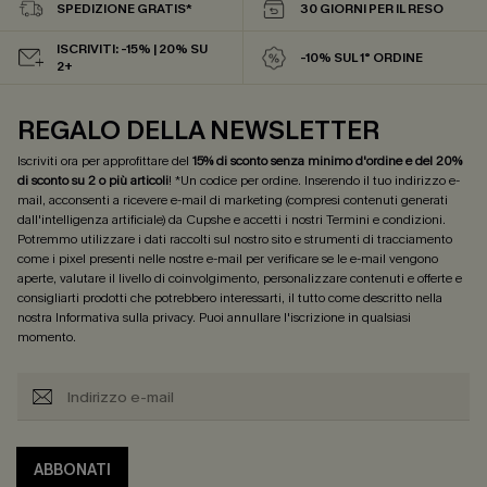
SPEDIZIONE GRATIS*
30 GIORNI PER IL RESO
ISCRIVITI: -15% | 20% SU
-10% SUL 1° ORDINE
2+
REGALO DELLA NEWSLETTER
Iscriviti ora per approfittare del
15% di sconto senza minimo d'ordine e del 20%
di sconto su 2 o più articoli
! *Un codice per ordine. Inserendo il tuo indirizzo e-
mail, acconsenti a ricevere e-mail di marketing (compresi contenuti generati
dall'intelligenza artificiale) da Cupshe e accetti i nostri
Termini e condizioni
.
Potremmo utilizzare i dati raccolti sul nostro sito e strumenti di tracciamento
come i pixel presenti nelle nostre e-mail per verificare se le e-mail vengono
aperte, valutare il livello di coinvolgimento, personalizzare contenuti e offerte e
consigliarti prodotti che potrebbero interessarti, il tutto come descritto nella
nostra
Informativa sulla privacy
. Puoi annullare l'iscrizione in qualsiasi
momento.
ABBONATI