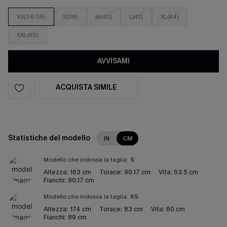
XS(34/36)
S(38)
M(40)
L(42)
XL(44)
XXL(46)
AVVISAMI
ACQUISTA SIMILE
Statistiche del modello
IN
CM
Modello che indossa la taglia:
S
Altezza:
163 cm
Torace:
90.17 cm
Vita:
63.5 cm
Fianchi:
90.17 cm
Modello che indossa la taglia:
XS
Altezza:
174 cm
Torace:
83 cm
Vita:
60 cm
Fianchi:
89 cm