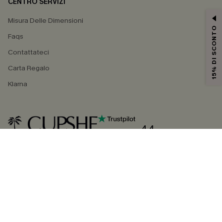
CENTRO SERVIZI
Misura Delle Dimensioni
15% DI SCONTO
Faqs
Contattateci
Carta Regalo
Klarna
4.4
SEGUICI SU