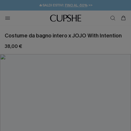
🔥SALDI ESTIVI:
FINO AL -50%
>>
💌REGALO PER I NUOVI: 20% DI SCONTO*
🚚SPEDIZIONE GRATUITA DA 49€
Costume da bagno intero x JOJO With Intention
38,00 €