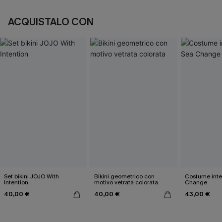
ACQUISTALO CON
Set bikini JOJO With
Bikini geometrico con
Costume inte
Intention
motivo vetrata colorata
Change
40,00 €
40,00 €
43,00 €