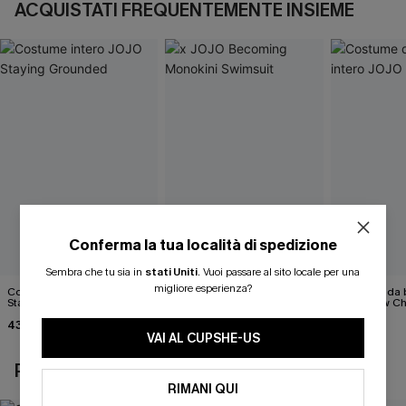
ACQUISTATI FREQUENTEMENTE INSIEME
Conferma la tua località di spedizione
Sembra che tu sia in
stati Uniti
.
Vuoi passare al sito locale per una
migliore esperienza?
Costume intero JOJO
x JOJO Becoming Monokini
Costume da b
Staying Grounded
Swimsuit
JOJO New Ch
43,00 €
34,00 €
46,00 €
43,00 €
VAI AL CUPSHE-US
POTREBBE INTERESSARTI ANCHE
RIMANI QUI