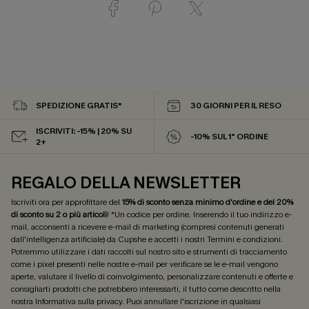
SPEDIZIONE GRATIS*
30 GIORNI PER IL RESO
ISCRIVITI: -15% | 20% SU
-10% SUL 1° ORDINE
2+
REGALO DELLA NEWSLETTER
Iscriviti ora per approfittare del
15% di sconto senza minimo d'ordine e del 20%
di sconto su 2 o più articoli
! *Un codice per ordine. Inserendo il tuo indirizzo e-
mail, acconsenti a ricevere e-mail di marketing (compresi contenuti generati
dall'intelligenza artificiale) da Cupshe e accetti i nostri
Termini e condizioni
.
Potremmo utilizzare i dati raccolti sul nostro sito e strumenti di tracciamento
come i pixel presenti nelle nostre e-mail per verificare se le e-mail vengono
aperte, valutare il livello di coinvolgimento, personalizzare contenuti e offerte e
consigliarti prodotti che potrebbero interessarti, il tutto come descritto nella
nostra
Informativa sulla privacy
. Puoi annullare l'iscrizione in qualsiasi