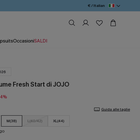
€ / Italian
psuits
Occasioni
SALDI
026
ume Fresh Start di JOJO
14%
Guida alle taglie
M(38)
L(40/42)
XL(44)
ago