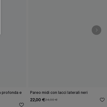
O SCONT
ere e-mail di marketing (compresi contenuti
ti i nostri
Termini e condizioni
. Potremmo
 di tracciamento come i pixel presenti nelle
rte, valutare il livello di coinvolgimento,
dotti che potrebbero interessarti, il tutto
y
. Puoi annullare l'iscrizione in qualsiasi
ra profonda e
Pareo midi con lacci laterali neri
22,00 €
24,00 €