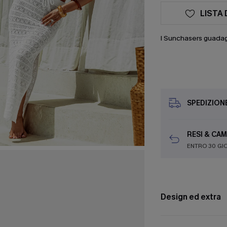
LISTA 
I Sunchasers guada
SPEDIZION
RESI & CAM
ENTRO 30 GI
Design ed extra