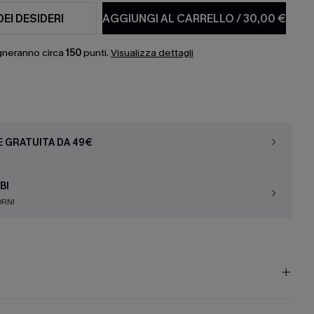
DEI DESIDERI
AGGIUNGI AL CARRELLO
/
30,00 €
gneranno circa
150
punti.
Visualizza dettagli
E GRATUITA DA 49€
BI
ORNI