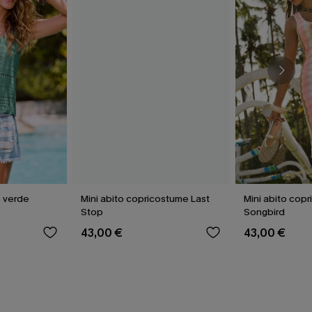
 verde
Mini abito copricostume Last
Mini abito copr
Stop
Songbird
43,00 €
43,00 €