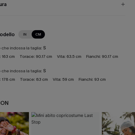
cura
modello
IN
CM
che indossa la taglia:
S
:
163 cm
Torace:
90.17 cm
Vita:
63.5 cm
Fianchi:
90.17 cm
che indossa la taglia:
S
:
178 cm
Torace:
83 cm
Vita:
59 cm
Fianchi:
93 cm
CON