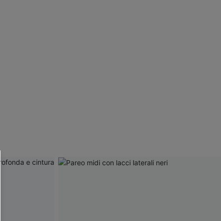
R OTTENERE
 MINIMO D'ORDINE
O PIÙ ARTICOLI