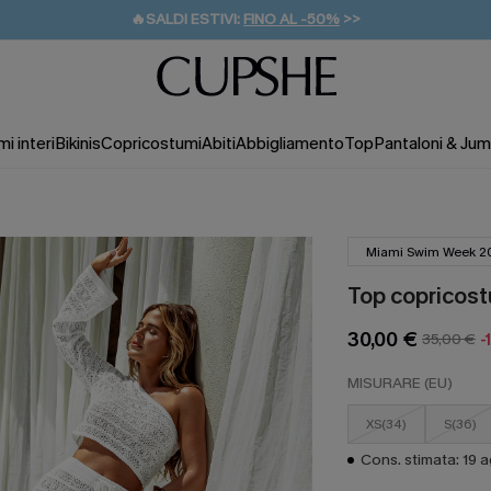
🔥SALDI ESTIVI:
FINO AL -50%
>>
💌REGALO PER I NUOVI: 20% DI SCONTO*
🚚SPEDIZIONE GRATUITA DA 49€
i interi
Bikinis
Copricostumi
Abiti
Abbigliamento
Top
Pantaloni & Jum
Miami Swim Week 2
Top copricost
30,00 €
35,00 €
-
MISURARE (EU)
XS(34)
S(36)
Cons. stimata: 19 