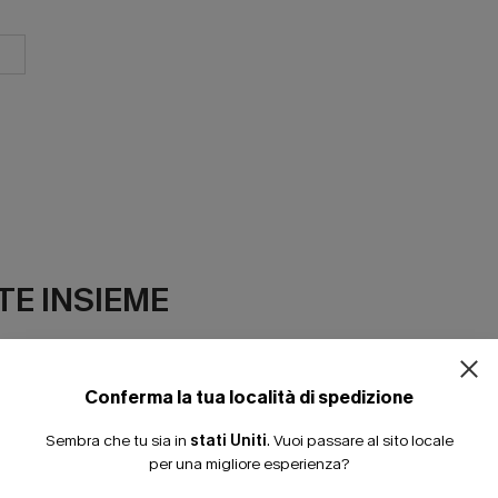
ISCRIVITI PE
E INSIEME
15% DI SCONTO SENZA
20% DI SCONTO SU 2 
Conferma la tua località di spedizione
Sembra che tu sia in
stati Uniti
.
Vuoi passare al sito locale
per una migliore esperienza?