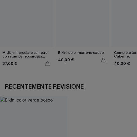
Midkini incrociato sul retro
Bikini color marrone cacao
Completo tan
con stampa leopardata
Cabernet
40,00 €
classica e set a vita alta
37,00 €
40,00 €
RECENTEMENTE REVISIONE