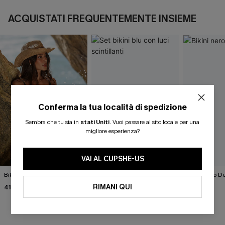
ACQUISTATI FREQUENTEMENTE INSIEME
Conferma la tua località di spedizione
Sembra che tu sia in
stati Uniti
.
Vuoi passare al sito locale per una
migliore esperienza?
VAI AL CUPSHE-US
Bikini nero Subculture
Set bikini blu con luci
Bikini nero D
scintillanti
RIMANI QUI
41,00 €
43,00 €
46,00 €
37,00 €
46,00 €