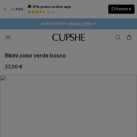
🎁-15% primo ordine app
Ottenere
50 k+
⚡️-15% SUGLI ESSENZIALI DA VACANZA |
ACQUISTA
🔥SALDI ESTIVI:
FINO AL -50%
>>
💌REGALO PER I NUOVI: 20% DI SCONTO*
🚚SPEDIZIONE GRATUITA DA 49€
Bikini color verde bosco
37,00 €