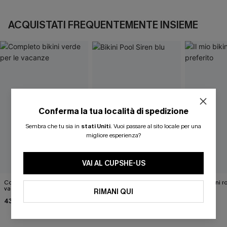
ACQUISTATI FREQUENTEMENTE INSIEME
Conferma la tua località di spedizione
Sembra che tu sia in
stati Uniti
.
Vuoi passare al sito locale per una
migliore esperienza?
VAI AL CUPSHE-US
Completo bikini verde per le
Bikini Pool Siren blu
Il mio bikini r
vacanze
RIMANI QUI
39,00 €
37,00 €
43,00 €