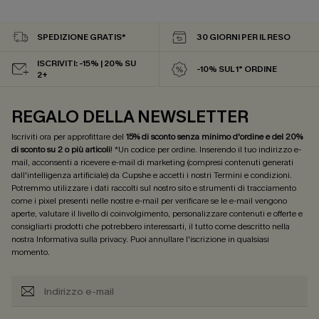
SPEDIZIONE GRATIS*
30 GIORNI PER IL RESO
ISCRIVITI: -15% | 20% SU
-10% SUL 1° ORDINE
2+
REGALO DELLA NEWSLETTER
Iscriviti ora per approfittare del
15% di sconto senza minimo d'ordine e del 20%
di sconto su 2 o più articoli
! *Un codice per ordine. Inserendo il tuo indirizzo e-
mail, acconsenti a ricevere e-mail di marketing (compresi contenuti generati
dall'intelligenza artificiale) da Cupshe e accetti i nostri
Termini e condizioni
.
Potremmo utilizzare i dati raccolti sul nostro sito e strumenti di tracciamento
come i pixel presenti nelle nostre e-mail per verificare se le e-mail vengono
aperte, valutare il livello di coinvolgimento, personalizzare contenuti e offerte e
consigliarti prodotti che potrebbero interessarti, il tutto come descritto nella
nostra
Informativa sulla privacy
. Puoi annullare l'iscrizione in qualsiasi
momento.