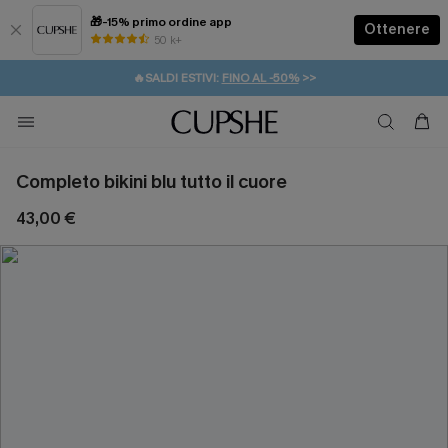
🎁-15% primo ordine app
Ottenere
50 k+
⚡️-15% SUGLI ESSENZIALI DA VACANZA |
ACQUISTA
🔥SALDI ESTIVI:
FINO AL -50%
>>
💌REGALO PER I NUOVI: 20% DI SCONTO*
🚚SPEDIZIONE GRATUITA DA 49€
Completo bikini blu tutto il cuore
43,00 €