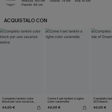
Altezza:
165 cm
Torace:
79 cm
Vita:
61 cm
Fianchi:
90 cm
ACQUISTALO CON
Completo tankini color
Come il set tankini a righe
Completo tank
block per una vacanza
color caramella
of Dreams
estiva
44,00 €
40,00 €
40,00 €