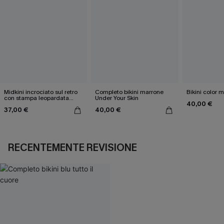
Midkini incrociato sul retro
Completo bikini marrone
Bikini color 
con stampa leopardata
Under Your Skin
40,00 €
classica e set a vita alta
37,00 €
40,00 €
RECENTEMENTE REVISIONE