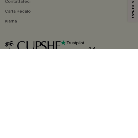
15% DI SCONTO
Contattateci
Carta Regalo
Klarna
4.4
SEGUICI SU
©2026 CUPSHE ITALIA
Informativa sulla privacy
|
Termini e condizioni
Gestione dei cookie