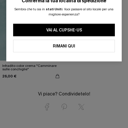
Conferma la tua località di spedizione
Sembra che tu sia in
stati Uniti
.
Vuoi passare al sito locale per una
migliore esperienza?
VAI AL CUPSHE-US
RIMANI QUI
Infradito color crema "Camminare
sulle conchiglie"
26,00 €
Vi piace? Condividetelo!