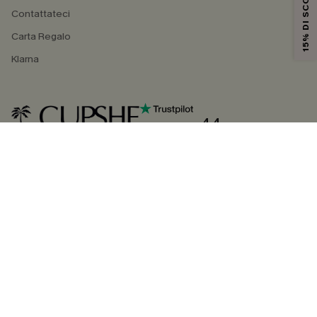
15% DI SCONTO
Contattateci
Carta Regalo
Klarna
4.4
SEGUICI SU
©2026 CUPSHE ITALIA
Informativa sulla privacy
|
Termini e condizioni
Gestione dei cookie