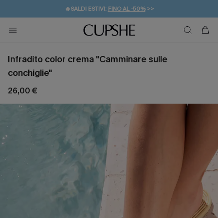
🔥SALDI ESTIVI:
FINO AL -50%
>>
💌REGALO PER I NUOVI: 20% DI SCONTO*
🚚SPEDIZIONE GRATUITA DA 49€
Infradito color crema "Camminare sulle
conchiglie"
26,00 €