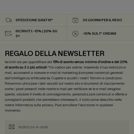
SPEDIZIONE GRATIS*
30 GIORNI PER IL RESO
ISCRIVITI: -15% | 20% SU
-10% SUL 1° ORDINE
2+
REGALO DELLA NEWSLETTER
Iscriviti ora per approfittare del
15% di sconto senza minimo d'ordine e del 20%
di sconto su 2 o più articoli
! *Un codice per ordine. Inserendo il tuo indirizzo e-
mail, acconsenti a ricevere e-mail di marketing (compresi contenuti generati
dall'intelligenza artificiale) da Cupshe e accetti i nostri
Termini e condizioni
.
Potremmo utilizzare i dati raccolti sul nostro sito e strumenti di tracciamento
come i pixel presenti nelle nostre e-mail per verificare se le e-mail vengono
aperte, valutare il livello di coinvolgimento, personalizzare contenuti e offerte e
consigliarti prodotti che potrebbero interessarti, il tutto come descritto nella
nostra
Informativa sulla privacy
. Puoi annullare l'iscrizione in qualsiasi
momento.