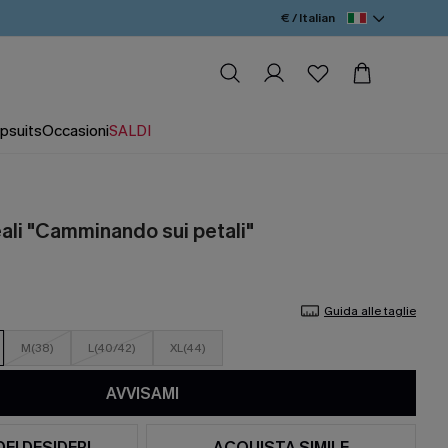
€ / Italian
psuits
Occasioni
SALDI
eali "Camminando sui petali"
Guida alle taglie
M(38)
L(40/42)
XL(44)
AVVISAMI
DEI DESIDERI
ACQUISTA SIMILE