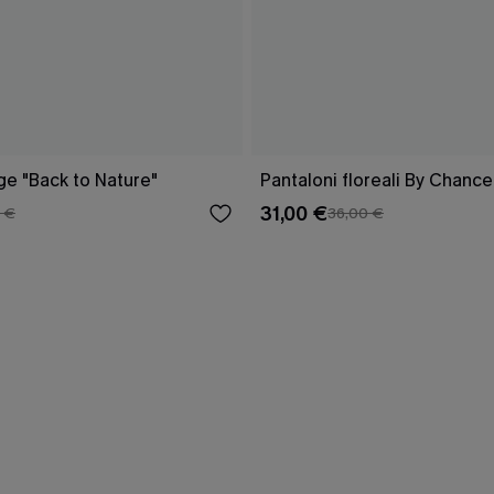
ge "Back to Nature"
Pantaloni floreali By Chance
31,00 €
 €
36,00 €