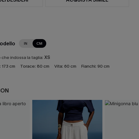
modello
IN
CM
che indossa la taglia:
XS
:
173 cm
Torace:
80 cm
Vita:
60 cm
Fianchi:
90 cm
CON