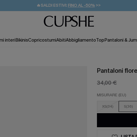
🔥SALDI ESTIVI:
FINO AL -50%
>>
💌REGALO PER I NUOVI: 20% DI SCONTO*
🚚SPEDIZIONE GRATUITA DA 49€
i interi
Bikinis
Copricostumi
Abiti
Abbigliamento
Top
Pantaloni & Jum
Pantaloni flor
34,00 €
MISURARE (EU)
XS(34)
S(36)
LISTA 