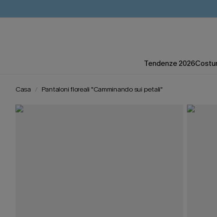
Tendenze 2026
Costum
Casa
Pantaloni floreali "Camminando sui petali"