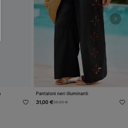
m
Pantaloni neri illuminanti
31,00 €
36,00 €