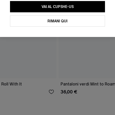
VAI AL CUPSHE-US
RIMANI QUI
 Roll With It
Pantaloni verdi Mint to Roa
36,00 €