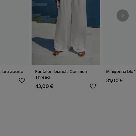
 libro aperto
Pantaloni bianchi Common
Minigonna blu "
Thread
31,00 €
43,00 €