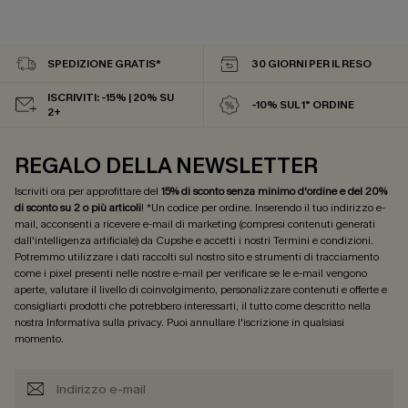
SPEDIZIONE GRATIS*
30 GIORNI PER IL RESO
ISCRIVITI: -15% | 20% SU
-10% SUL 1° ORDINE
2+
REGALO DELLA NEWSLETTER
Iscriviti ora per approfittare del
15% di sconto senza minimo d'ordine e del 20%
di sconto su 2 o più articoli
! *Un codice per ordine. Inserendo il tuo indirizzo e-
mail, acconsenti a ricevere e-mail di marketing (compresi contenuti generati
dall'intelligenza artificiale) da Cupshe e accetti i nostri
Termini e condizioni
.
Potremmo utilizzare i dati raccolti sul nostro sito e strumenti di tracciamento
come i pixel presenti nelle nostre e-mail per verificare se le e-mail vengono
aperte, valutare il livello di coinvolgimento, personalizzare contenuti e offerte e
consigliarti prodotti che potrebbero interessarti, il tutto come descritto nella
nostra
Informativa sulla privacy
. Puoi annullare l'iscrizione in qualsiasi
momento.