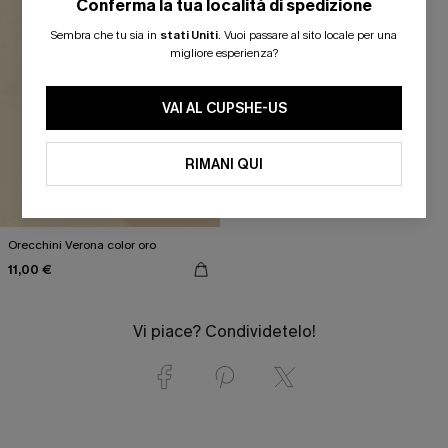
Conferma la tua località di spedizione
Sembra che tu sia in
stati Uniti
.
Vuoi passare al sito locale per una
migliore esperienza?
VAI AL CUPSHE-US
RIMANI QUI
Orecchini Verona color oro
11,00 €
Vi piace? Condividetelo!