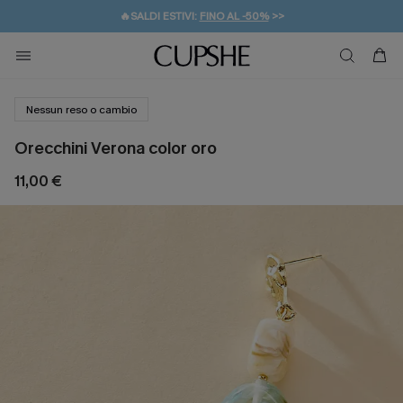
🔥SALDI ESTIVI:
FINO AL -50%
>>
💌REGALO PER I NUOVI: 20% DI SCONTO*
🚚SPEDIZIONE GRATUITA DA 49€
Nessun reso o cambio
Orecchini Verona color oro
11,00 €