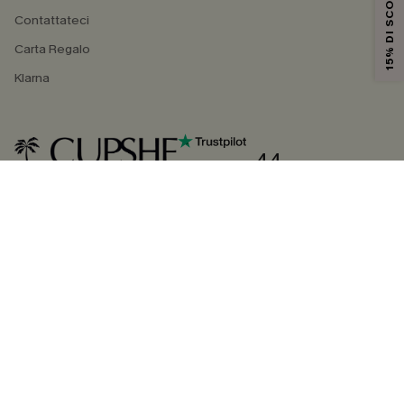
15% DI SCONTO
Contattateci
Carta Regalo
Klarna
4.4
SEGUICI SU
©2026 CUPSHE ITALIA
Informativa sulla privacy
|
Termini e condizioni
Gestione dei cookie