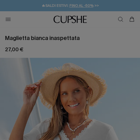
🔥SALDI ESTIVI:
FINO AL -50%
>>
💌REGALO PER I NUOVI: 20% DI SCONTO*
🚚SPEDIZIONE GRATUITA DA 49€
Maglietta bianca inaspettata
27,00 €