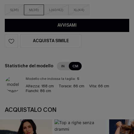
S(36)
M(38)
L(40/42)
XL(44)
AVVISAMI
ACQUISTA SIMILE
Statistiche del modello
IN
CM
Modello che indossa la taglia:
S
Altezza:
168 cm
Torace:
86 cm
Vita:
66 cm
Fianchi:
86 cm
ACQUISTALO CON