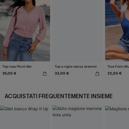
Top rosa Pinch Me
Top a righe senza drammi
True Form Bl
35,00 €
32,00 €
32,00 €
ACQUISTATI FREQUENTEMENTE INSIEME