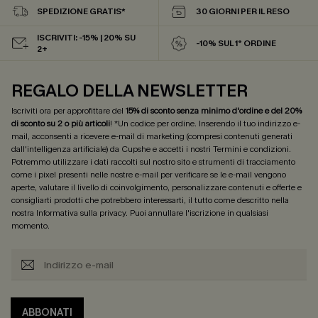
SPEDIZIONE GRATIS*
30 GIORNI PER IL RESO
ISCRIVITI: -15% | 20% SU
-10% SUL 1° ORDINE
2+
REGALO DELLA NEWSLETTER
Iscriviti ora per approfittare del
15% di sconto senza minimo d'ordine e del 20%
di sconto su 2 o più articoli
! *Un codice per ordine. Inserendo il tuo indirizzo e-
mail, acconsenti a ricevere e-mail di marketing (compresi contenuti generati
dall'intelligenza artificiale) da Cupshe e accetti i nostri
Termini e condizioni
.
Potremmo utilizzare i dati raccolti sul nostro sito e strumenti di tracciamento
come i pixel presenti nelle nostre e-mail per verificare se le e-mail vengono
aperte, valutare il livello di coinvolgimento, personalizzare contenuti e offerte e
consigliarti prodotti che potrebbero interessarti, il tutto come descritto nella
nostra
Informativa sulla privacy
. Puoi annullare l'iscrizione in qualsiasi
momento.
ABBONATI