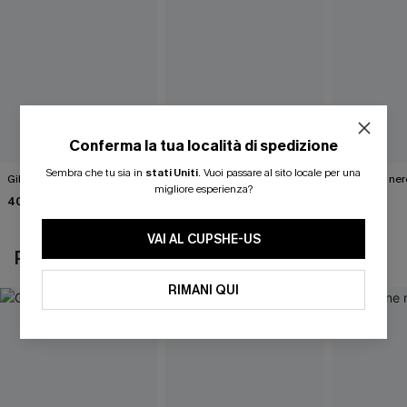
Conferma la tua località di spedizione
Sembra che tu sia in
stati Uniti
.
Vuoi passare al sito locale per una
Gilet bianco Wrap It Up
Abito maglione marrone
Maglione ner
migliore esperienza?
tinta unita
Road"
40,00 €
46,00 €
40,00 €
VAI AL CUPSHE-US
POTREBBE INTERESSARTI ANCHE
RIMANI QUI