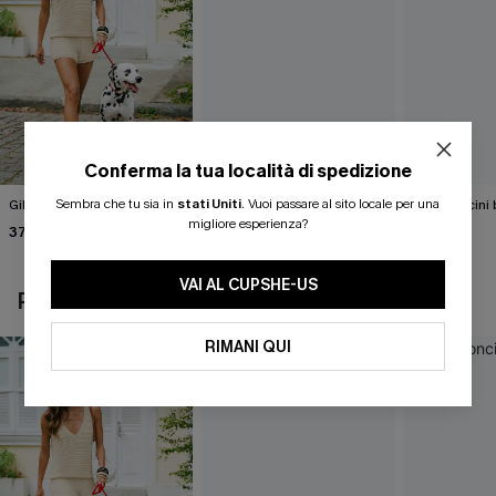
Conferma la tua località di spedizione
Sembra che tu sia in
stati Uniti
.
Vuoi passare al sito locale per una
Gilet beige Break the Ice
Top in maglia con motivo
Pantaloncini 
astratto Sightsee
Summer
migliore esperienza?
37,00 €
40,00 €
37,00 €
VAI AL CUPSHE-US
POTREBBE INTERESSARTI ANCHE
RIMANI QUI