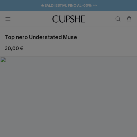
🔥SALDI ESTIVI:
FINO AL -50%
>>
💌REGALO PER I NUOVI: 20% DI SCONTO*
🚚SPEDIZIONE GRATUITA DA 49€
Top nero Understated Muse
30,00 €