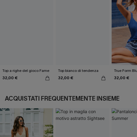
Top a righe del gioco Fame
Top bianco di tendenza
True Form Bl
32,00 €
32,00 €
32,00 €
ACQUISTATI FREQUENTEMENTE INSIEME