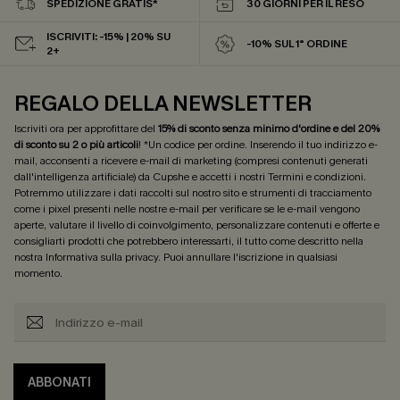
SPEDIZIONE GRATIS*
30 GIORNI PER IL RESO
ISCRIVITI: -15% | 20% SU
-10% SUL 1° ORDINE
2+
REGALO DELLA NEWSLETTER
Iscriviti ora per approfittare del
15% di sconto senza minimo d'ordine e del 20%
di sconto su 2 o più articoli
! *Un codice per ordine. Inserendo il tuo indirizzo e-
mail, acconsenti a ricevere e-mail di marketing (compresi contenuti generati
dall'intelligenza artificiale) da Cupshe e accetti i nostri
Termini e condizioni
.
Potremmo utilizzare i dati raccolti sul nostro sito e strumenti di tracciamento
come i pixel presenti nelle nostre e-mail per verificare se le e-mail vengono
aperte, valutare il livello di coinvolgimento, personalizzare contenuti e offerte e
consigliarti prodotti che potrebbero interessarti, il tutto come descritto nella
nostra
Informativa sulla privacy
. Puoi annullare l'iscrizione in qualsiasi
momento.
ABBONATI