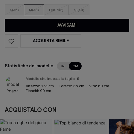
S(36)
M(38)
L(40/42)
XL(44)
AVVISAMI
ACQUISTA SIMILE
Statistiche del modello
IN
CM
Modello che indossa la taglia:
S
Altezza:
173 cm
Torace:
85 cm
Vita:
60 cm
Fianchi:
90 cm
ACQUISTALO CON