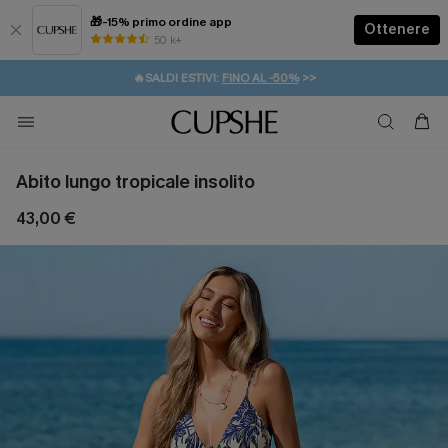
🎁-15% primo ordine app
Ottenere
50 k+
⚡️-15% SUGLI ESSENZIALI DA VACANZA |
ACQUISTA
🔥SALDI ESTIVI:
FINO AL -50%
>>
💌REGALO PER I NUOVI: 20% DI SCONTO*
🚚SPEDIZIONE GRATUITA DA 49€
Abito lungo tropicale insolito
43,00 €