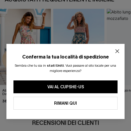
Conferma la tua località di spedizione
Sembra che tu sia in
stati Uniti
.
Vuoi passare al sito locale per una
migliore esperienza?
VAI AL CUPSHE-US
Abito lungo floreale "No Bad
Abito lungo floreale "Spring
Abito lungo 
Days"
Blooms"
43,00 €
36,00 €
30,00 €
40,00 €
38,00 €
RIMANI QUI
RECENSIONI DEI CLIENTI