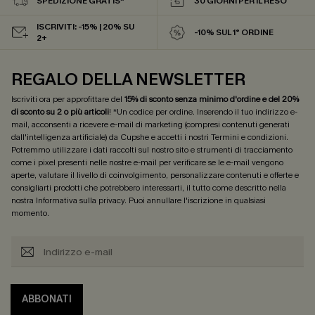
SPEDIZIONE GRATIS*
30 GIORNI PER IL RESO
ISCRIVITI: -15% | 20% SU
-10% SUL 1° ORDINE
2+
REGALO DELLA NEWSLETTER
Iscriviti ora per approfittare del
15% di sconto senza minimo d'ordine e del 20%
di sconto su 2 o più articoli
! *Un codice per ordine. Inserendo il tuo indirizzo e-
mail, acconsenti a ricevere e-mail di marketing (compresi contenuti generati
dall'intelligenza artificiale) da Cupshe e accetti i nostri
Termini e condizioni
.
Potremmo utilizzare i dati raccolti sul nostro sito e strumenti di tracciamento
come i pixel presenti nelle nostre e-mail per verificare se le e-mail vengono
aperte, valutare il livello di coinvolgimento, personalizzare contenuti e offerte e
consigliarti prodotti che potrebbero interessarti, il tutto come descritto nella
nostra
Informativa sulla privacy
. Puoi annullare l'iscrizione in qualsiasi
momento.
ABBONATI