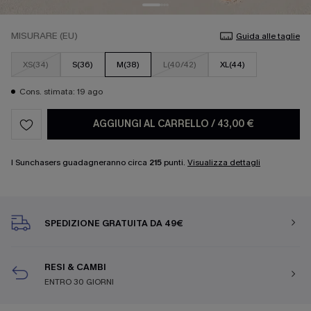
MISURARE (EU)
Guida alle taglie
XS(34)
S(36)
M(38)
L(40/42)
XL(44)
Cons. stimata: 19 ago
AGGIUNGI AL CARRELLO
/
43,00 €
I Sunchasers guadagneranno circa
215
punti.
Visualizza dettagli
SPEDIZIONE GRATUITA DA 49€
RESI & CAMBI
ENTRO 30 GIORNI