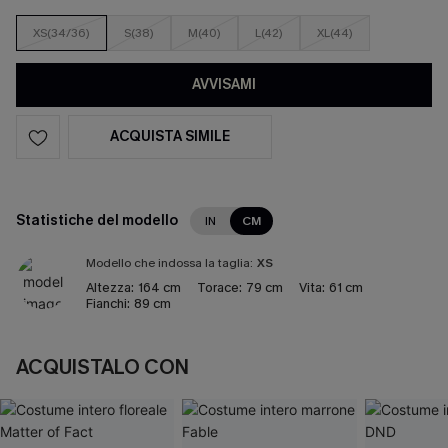
XS(34/36)
S(38)
M(40)
L(42)
XL(44)
AVVISAMI
ACQUISTA SIMILE
Statistiche del modello
IN
CM
Modello che indossa la taglia:
XS
Altezza:
164 cm
Torace:
79 cm
Vita:
61 cm
Fianchi:
89 cm
ACQUISTALO CON