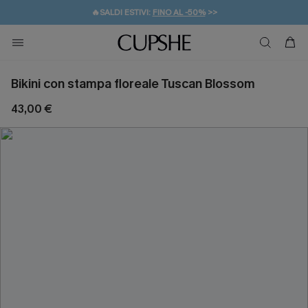
🔥SALDI ESTIVI:
FINO AL -50%
>>
💌REGALO PER I NUOVI: 20% DI SCONTO*
🚚SPEDIZIONE GRATUITA DA 49€
Bikini con stampa floreale Tuscan Blossom
43,00 €