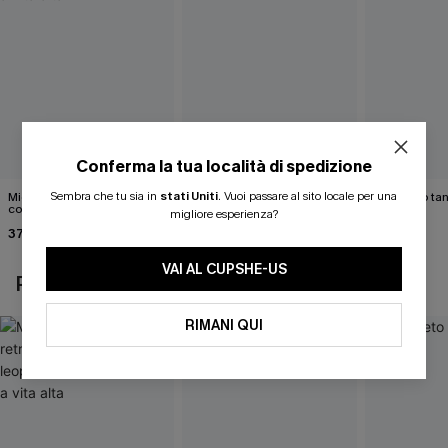
Conferma la tua località di spedizione
Sembra che tu sia in
stati Uniti
.
Vuoi passare al sito locale per una
Midkini incrociato sul retro
Bikini color marrone cacao
Completo tan
con stampa leopardata
Cabernet
migliore esperienza?
40,00 €
classica e set a vita alta
37,00 €
40,00 €
VAI AL CUPSHE-US
POTREBBE INTERESSARTI ANCHE
RIMANI QUI