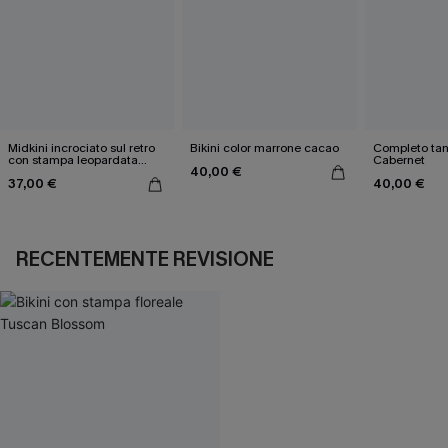
Midkini incrociato sul retro
Bikini color marrone cacao
Completo tan
con stampa leopardata
Cabernet
40,00 €
classica e set a vita alta
37,00 €
40,00 €
RECENTEMENTE REVISIONE