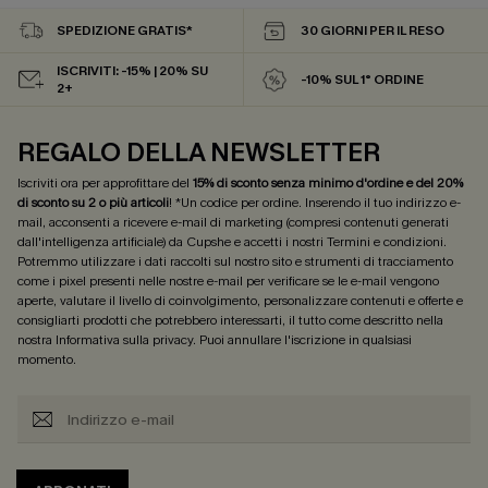
SPEDIZIONE GRATIS*
30 GIORNI PER IL RESO
ISCRIVITI: -15% | 20% SU
-10% SUL 1° ORDINE
2+
REGALO DELLA NEWSLETTER
Iscriviti ora per approfittare del
15% di sconto senza minimo d'ordine e del 20%
di sconto su 2 o più articoli
! *Un codice per ordine. Inserendo il tuo indirizzo e-
mail, acconsenti a ricevere e-mail di marketing (compresi contenuti generati
dall'intelligenza artificiale) da Cupshe e accetti i nostri
Termini e condizioni
.
Potremmo utilizzare i dati raccolti sul nostro sito e strumenti di tracciamento
come i pixel presenti nelle nostre e-mail per verificare se le e-mail vengono
aperte, valutare il livello di coinvolgimento, personalizzare contenuti e offerte e
consigliarti prodotti che potrebbero interessarti, il tutto come descritto nella
nostra
Informativa sulla privacy
. Puoi annullare l'iscrizione in qualsiasi
momento.