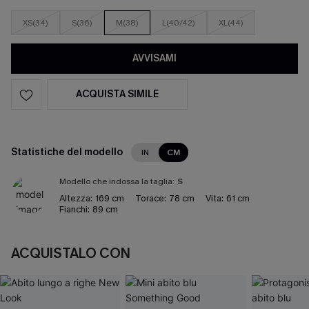
XS(34)
S(36)
M(38)
L(40/42)
XL(44)
AVVISAMI
ACQUISTA SIMILE
Statistiche del modello
IN
CM
Modello che indossa la taglia:
S
Altezza:
169 cm
Torace:
78 cm
Vita:
61 cm
Fianchi:
89 cm
ACQUISTALO CON