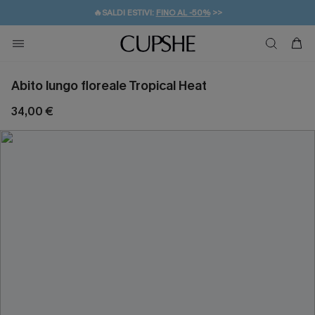
🔥SALDI ESTIVI:
FINO AL -50%
>>
💌REGALO PER I NUOVI: 20% DI SCONTO*
🚚SPEDIZIONE GRATUITA DA 49€
Abito lungo floreale Tropical Heat
34,00 €