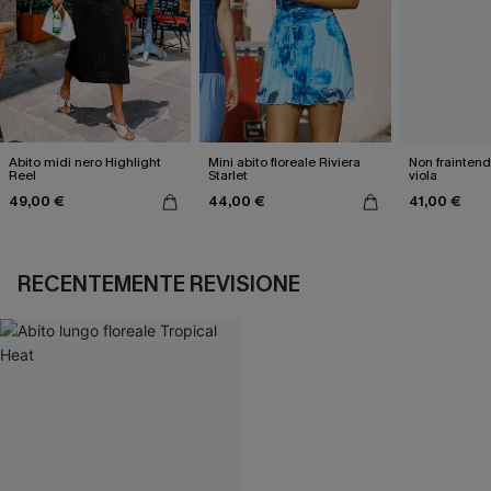
Abito midi nero Highlight
Mini abito floreale Riviera
Non fraintend
Reel
Starlet
viola
49,00 €
44,00 €
41,00 €
RECENTEMENTE REVISIONE