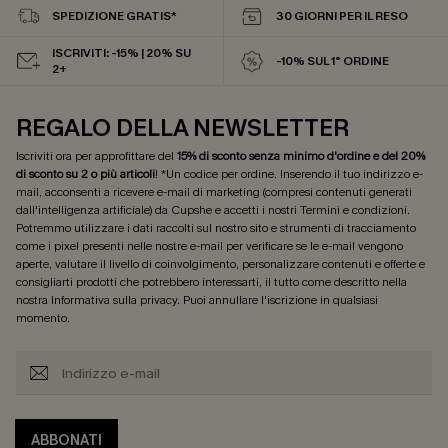
SPEDIZIONE GRATIS*
30 GIORNI PER IL RESO
ISCRIVITI: -15% | 20% SU
-10% SUL 1° ORDINE
2+
REGALO DELLA NEWSLETTER
Iscriviti ora per approfittare del
15% di sconto senza minimo d'ordine e del 20%
di sconto su 2 o più articoli
! *Un codice per ordine. Inserendo il tuo indirizzo e-
mail, acconsenti a ricevere e-mail di marketing (compresi contenuti generati
dall'intelligenza artificiale) da Cupshe e accetti i nostri
Termini e condizioni
.
Potremmo utilizzare i dati raccolti sul nostro sito e strumenti di tracciamento
come i pixel presenti nelle nostre e-mail per verificare se le e-mail vengono
aperte, valutare il livello di coinvolgimento, personalizzare contenuti e offerte e
consigliarti prodotti che potrebbero interessarti, il tutto come descritto nella
nostra
Informativa sulla privacy
. Puoi annullare l'iscrizione in qualsiasi
momento.
ABBONATI