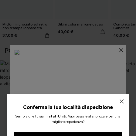
Midkini incrociato sul retro
Bikini color marrone cacao
Completo tan
con stampa leopardata
Cabernet
40,00 €
classica e set a vita alta
37,00 €
40,00 €
POTREBBE INTERESSARTI ANCHE
Conferma la tua località di spedizione
ISCRIVITI PER OTTENERE
Sembra che tu sia in
stati Uniti
.
Vuoi passare al sito locale per una
migliore esperienza?
15% DI SCONTO SENZA MINIMO D'ORDINE