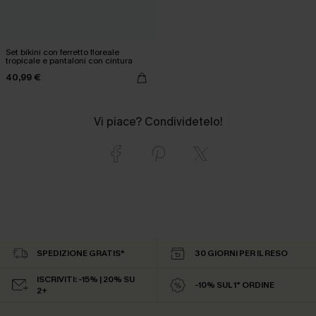
Set bikini con ferretto floreale
tropicale e pantaloni con cintura
40,99 €
Vi piace? Condividetelo!
SPEDIZIONE GRATIS*
30 GIORNI PER IL RESO
ISCRIVITI: -15% | 20% SU
-10% SUL 1° ORDINE
2+