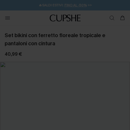
🔥SALDI ESTIVI:
FINO AL -50%
>>
💌REGALO PER I NUOVI: 20% DI SCONTO*
🚚SPEDIZIONE GRATUITA DA 49€
Set bikini con ferretto floreale tropicale e
pantaloni con cintura
40,99 €