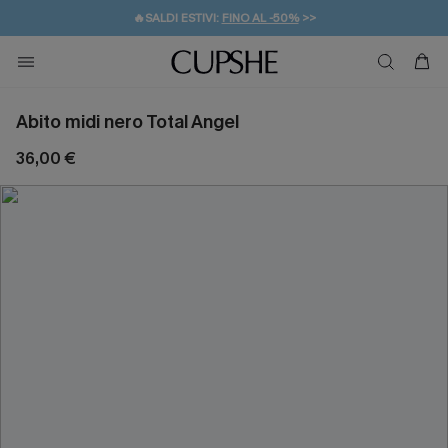
🔥SALDI ESTIVI:
FINO AL -50%
>>
💌REGALO PER I NUOVI: 20% DI SCONTO*
🚚SPEDIZIONE GRATUITA DA 49€
Abito midi nero Total Angel
36,00 €