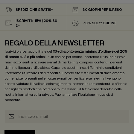
SPEDIZIONE GRATIS*
30 GIORNI PER IL RESO
ISCRIVITI: -15% | 20% SU
-10% SUL 1° ORDINE
2+
REGALO DELLA NEWSLETTER
Iscriviti ora per approfittare del
15% di sconto senza minimo d'ordine e del 20%
di sconto su 2 o più articoli
! *Un codice per ordine. Inserendo il tuo indirizzo e-
mail, acconsenti a ricevere e-mail di marketing (compresi contenuti generati
dall'intelligenza artificiale) da Cupshe e accetti i nostri
Termini e condizioni
.
Potremmo utilizzare i dati raccolti sul nostro sito e strumenti di tracciamento
come i pixel presenti nelle nostre e-mail per verificare se le e-mail vengono
aperte, valutare il livello di coinvolgimento, personalizzare contenuti e offerte e
consigliarti prodotti che potrebbero interessarti, il tutto come descritto nella
nostra
Informativa sulla privacy
. Puoi annullare l'iscrizione in qualsiasi
momento.