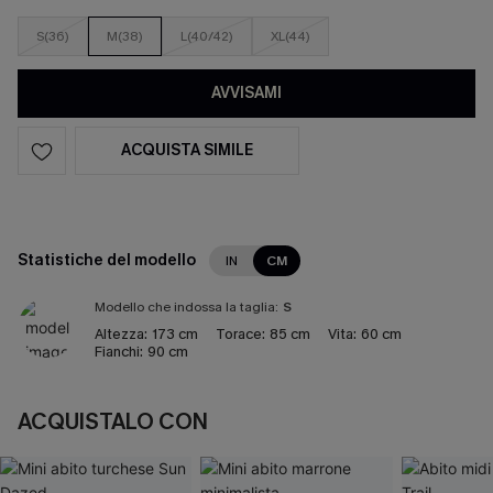
S(36)
M(38)
L(40/42)
XL(44)
AVVISAMI
ACQUISTA SIMILE
Statistiche del modello
IN
CM
Modello che indossa la taglia:
S
Altezza:
173 cm
Torace:
85 cm
Vita:
60 cm
Fianchi:
90 cm
ACQUISTALO CON