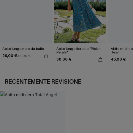
Abito lungo nero da ballo
Abito lungo floreale "Pickin'
Abito midi ne
Petals"
Heart
29,00 €
34,00 €
38,00 €
46,00 €
RECENTEMENTE REVISIONE